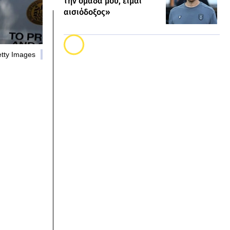
την ομάδα μου, είμαι
αισιόδοξος»
etty Images