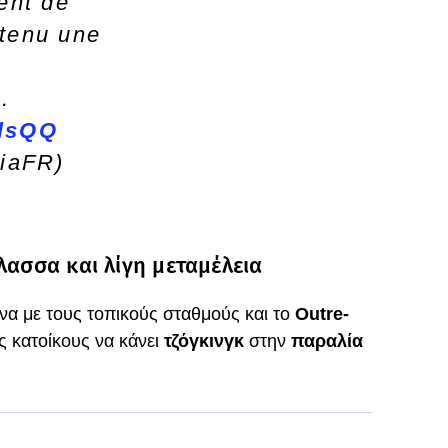
gent de
btenu une
…
JlsQQ
iaFR)
λασσα και λίγη μεταμέλεια
α με τους τοπικούς σταθμούς και το
Outre-
ς κατοίκους να κάνει
τζόγκινγκ
στην
παραλία