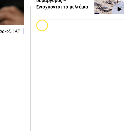
υδράργυρος –
Ενισχύονται τα μελτέμια
αρκοζί | AP