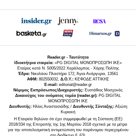
Reader.gr - Ταυτότητα
Ιδιοκτήτρια εταιρεία:
«PG DIGITAL MONΟΠΡΟΣΩΠΗ ΙΚΕ»
Εταίρος κατά Ν. 5005/2022 Χαράλαμπος - Χάρης Πολίτης
Έδρα:
Νικολάου Πλαστήρα 172, Άγιοι Ανάργυροι, 13561
ΑΦΜ:
802550032,
Δ.Ο.Υ.:
ΚΕΦΟΔΕ ΑΤΤΙΚΗΣ
E-mail:
editorial@reader.gr
Νόμιμος Εκπρόσωπος/Διαχειριστής:
Ευστάθιος Μοσχονάς
Δικαιούχος του ονόματος τομέα (reader.gr):
PG DIGITAL
MONΟΠΡΟΣΩΠΗ ΙΚΕ
Διευθυντής:
Ηλίας Αναστασιάδης /
Διευθυντής Σύνταξης:
Αξιώτη
Κυριακή
Η Εταιρεία δηλώνει ότι έχει συμμορφωθεί με τη Σύσταση (ΕΕ)
2018/334 της Επιτροπής της 1ης Μαρτίου 2018 σχετικά με τα μέτρα
για την αποτελεσματική αντιμετώπιση του παράνομου περιεχομένου
στο διαδίκτυο (L 63).