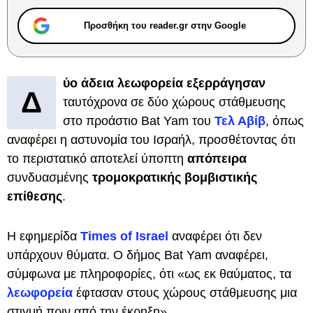
Προσθήκη του reader.gr στην Google
ύο άδεια λεωφορεία
εξερράγησαν
Δ
ταυτόχρονα σε δύο χώρους στάθμευσης
στο προάστιο Bat Yam του
Τελ Αβίβ
, όπως
αναφέρει η αστυνομία του Ισραήλ, προσθέτοντας ότι
το περιστατικό αποτελεί ύποπτη
απόπειρα
συνδυασμένης
τρομοκρατικής βομβιστικής
επίθεσης
.
Η εφημερίδα
Τimes οf Ιsrael
αναφέρει ότι δεν
υπάρχουν θύματα. Ο δήμος Bat Yam αναφέρει,
σύμφωνα με πληροφορίες, ότι «ως εκ θαύματος, τα
λεωφορεία
έφτασαν στους χώρους στάθμευσης μια
στιγμή πριν από την έκρηξη».