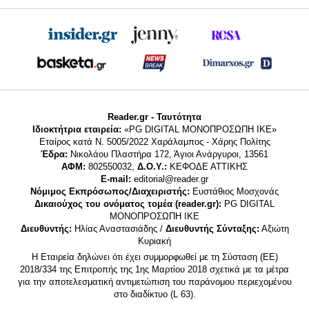
Reader.gr - Ταυτότητα
Ιδιοκτήτρια εταιρεία:
«PG DIGITAL MONΟΠΡΟΣΩΠΗ ΙΚΕ»
Εταίρος κατά Ν. 5005/2022 Χαράλαμπος - Χάρης Πολίτης
Έδρα:
Νικολάου Πλαστήρα 172, Άγιοι Ανάργυροι, 13561
ΑΦΜ:
802550032,
Δ.Ο.Υ.:
ΚΕΦΟΔΕ ΑΤΤΙΚΗΣ
E-mail:
editorial@reader.gr
Νόμιμος Εκπρόσωπος/Διαχειριστής:
Ευστάθιος Μοσχονάς
Δικαιούχος του ονόματος τομέα (reader.gr):
PG DIGITAL
MONΟΠΡΟΣΩΠΗ ΙΚΕ
Διευθυντής:
Ηλίας Αναστασιάδης /
Διευθυντής Σύνταξης:
Αξιώτη
Κυριακή
Η Εταιρεία δηλώνει ότι έχει συμμορφωθεί με τη Σύσταση (ΕΕ)
2018/334 της Επιτροπής της 1ης Μαρτίου 2018 σχετικά με τα μέτρα
για την αποτελεσματική αντιμετώπιση του παράνομου περιεχομένου
στο διαδίκτυο (L 63).