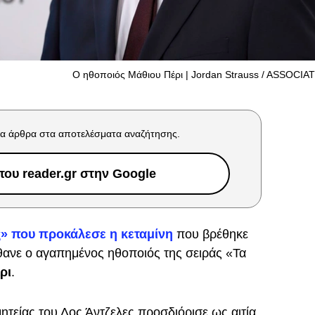
Ο ηθοποιός Μάθιου Πέρι | Jordan Strauss / ASSOCI
α άρθρα στα αποτελέσματα αναζήτησης.
ου reader.gr στην Google
ς»
που προκάλεσε η
κεταμίνη
που βρέθηκε
θανε ο αγαπημένος ηθοποιός της σειράς «Τα
ρι
.
ητείας του Λος Άντζελες προσδιόρισε ως αιτία