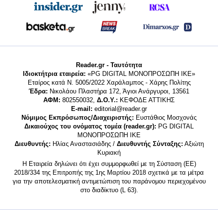
Reader.gr - Ταυτότητα
Ιδιοκτήτρια εταιρεία:
«PG DIGITAL MONΟΠΡΟΣΩΠΗ ΙΚΕ»
Εταίρος κατά Ν. 5005/2022 Χαράλαμπος - Χάρης Πολίτης
Έδρα:
Νικολάου Πλαστήρα 172, Άγιοι Ανάργυροι, 13561
ΑΦΜ:
802550032,
Δ.Ο.Υ.:
ΚΕΦΟΔΕ ΑΤΤΙΚΗΣ
E-mail:
editorial@reader.gr
Νόμιμος Εκπρόσωπος/Διαχειριστής:
Ευστάθιος Μοσχονάς
Δικαιούχος του ονόματος τομέα (reader.gr):
PG DIGITAL
MONΟΠΡΟΣΩΠΗ ΙΚΕ
Διευθυντής:
Ηλίας Αναστασιάδης /
Διευθυντής Σύνταξης:
Αξιώτη
Κυριακή
Η Εταιρεία δηλώνει ότι έχει συμμορφωθεί με τη Σύσταση (ΕΕ)
2018/334 της Επιτροπής της 1ης Μαρτίου 2018 σχετικά με τα μέτρα
για την αποτελεσματική αντιμετώπιση του παράνομου περιεχομένου
στο διαδίκτυο (L 63).