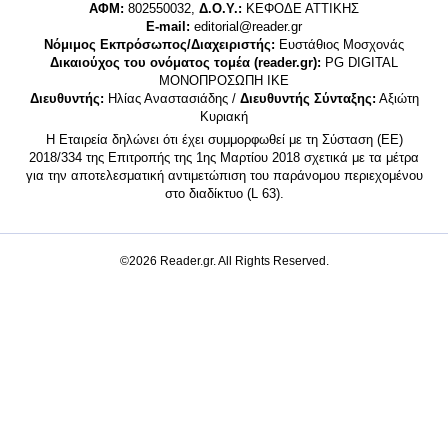
ΑΦΜ:
802550032,
Δ.Ο.Υ.:
ΚΕΦΟΔΕ ΑΤΤΙΚΗΣ
E-mail:
editorial@reader.gr
Νόμιμος Εκπρόσωπος/Διαχειριστής:
Ευστάθιος Μοσχονάς
Δικαιούχος του ονόματος τομέα (reader.gr):
PG DIGITAL
MONΟΠΡΟΣΩΠΗ ΙΚΕ
Διευθυντής:
Ηλίας Αναστασιάδης /
Διευθυντής Σύνταξης:
Αξιώτη
Κυριακή
Η Εταιρεία δηλώνει ότι έχει συμμορφωθεί με τη Σύσταση (ΕΕ)
2018/334 της Επιτροπής της 1ης Μαρτίου 2018 σχετικά με τα μέτρα
για την αποτελεσματική αντιμετώπιση του παράνομου περιεχομένου
στο διαδίκτυο (L 63).
©2026 Reader.gr. All Rights Reserved.