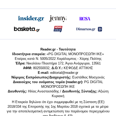
Reader.gr - Ταυτότητα
Ιδιοκτήτρια εταιρεία:
«PG DIGITAL MONΟΠΡΟΣΩΠΗ ΙΚΕ»
Εταίρος κατά Ν. 5005/2022 Χαράλαμπος - Χάρης Πολίτης
Έδρα:
Νικολάου Πλαστήρα 172, Άγιοι Ανάργυροι, 13561
ΑΦΜ:
802550032,
Δ.Ο.Υ.:
ΚΕΦΟΔΕ ΑΤΤΙΚΗΣ
E-mail:
editorial@reader.gr
Νόμιμος Εκπρόσωπος/Διαχειριστής:
Ευστάθιος Μοσχονάς
Δικαιούχος του ονόματος τομέα (reader.gr):
PG DIGITAL
MONΟΠΡΟΣΩΠΗ ΙΚΕ
Διευθυντής:
Ηλίας Αναστασιάδης /
Διευθυντής Σύνταξης:
Αξιώτη
Κυριακή
Η Εταιρεία δηλώνει ότι έχει συμμορφωθεί με τη Σύσταση (ΕΕ)
2018/334 της Επιτροπής της 1ης Μαρτίου 2018 σχετικά με τα μέτρα
για την αποτελεσματική αντιμετώπιση του παράνομου περιεχομένου
στο διαδίκτυο (L 63).