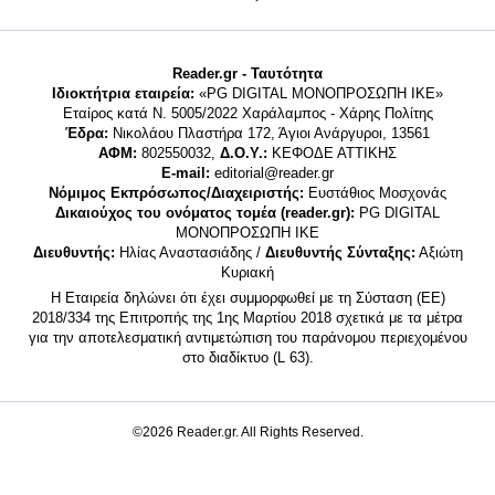
Reader.gr - Ταυτότητα
Ιδιοκτήτρια εταιρεία:
«PG DIGITAL MONΟΠΡΟΣΩΠΗ ΙΚΕ»
Εταίρος κατά Ν. 5005/2022 Χαράλαμπος - Χάρης Πολίτης
Έδρα:
Νικολάου Πλαστήρα 172, Άγιοι Ανάργυροι, 13561
ΑΦΜ:
802550032,
Δ.Ο.Υ.:
ΚΕΦΟΔΕ ΑΤΤΙΚΗΣ
E-mail:
editorial@reader.gr
Νόμιμος Εκπρόσωπος/Διαχειριστής:
Ευστάθιος Μοσχονάς
Δικαιούχος του ονόματος τομέα (reader.gr):
PG DIGITAL
MONΟΠΡΟΣΩΠΗ ΙΚΕ
Διευθυντής:
Ηλίας Αναστασιάδης /
Διευθυντής Σύνταξης:
Αξιώτη
Κυριακή
Η Εταιρεία δηλώνει ότι έχει συμμορφωθεί με τη Σύσταση (ΕΕ)
2018/334 της Επιτροπής της 1ης Μαρτίου 2018 σχετικά με τα μέτρα
για την αποτελεσματική αντιμετώπιση του παράνομου περιεχομένου
στο διαδίκτυο (L 63).
©2026 Reader.gr. All Rights Reserved.