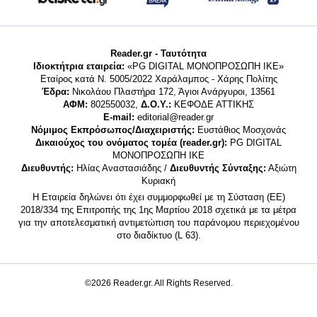
Reader.gr - Ταυτότητα
Ιδιοκτήτρια εταιρεία:
«PG DIGITAL MONΟΠΡΟΣΩΠΗ ΙΚΕ»
Εταίρος κατά Ν. 5005/2022 Χαράλαμπος - Χάρης Πολίτης
Έδρα:
Νικολάου Πλαστήρα 172, Άγιοι Ανάργυροι, 13561
ΑΦΜ:
802550032,
Δ.Ο.Υ.:
ΚΕΦΟΔΕ ΑΤΤΙΚΗΣ
E-mail:
editorial@reader.gr
Νόμιμος Εκπρόσωπος/Διαχειριστής:
Ευστάθιος Μοσχονάς
Δικαιούχος του ονόματος τομέα (reader.gr):
PG DIGITAL
MONΟΠΡΟΣΩΠΗ ΙΚΕ
Διευθυντής:
Ηλίας Αναστασιάδης /
Διευθυντής Σύνταξης:
Αξιώτη
Κυριακή
Η Εταιρεία δηλώνει ότι έχει συμμορφωθεί με τη Σύσταση (ΕΕ)
2018/334 της Επιτροπής της 1ης Μαρτίου 2018 σχετικά με τα μέτρα
για την αποτελεσματική αντιμετώπιση του παράνομου περιεχομένου
στο διαδίκτυο (L 63).
©2026 Reader.gr. All Rights Reserved.