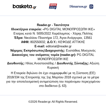
Reader.gr - Ταυτότητα
Ιδιοκτήτρια εταιρεία:
«PG DIGITAL MONΟΠΡΟΣΩΠΗ ΙΚΕ»
Εταίρος κατά Ν. 5005/2022 Χαράλαμπος - Χάρης Πολίτης
Έδρα:
Νικολάου Πλαστήρα 172, Άγιοι Ανάργυροι, 13561
ΑΦΜ:
802550032,
Δ.Ο.Υ.:
ΚΕΦΟΔΕ ΑΤΤΙΚΗΣ
E-mail:
editorial@reader.gr
Νόμιμος Εκπρόσωπος/Διαχειριστής:
Ευστάθιος Μοσχονάς
Δικαιούχος του ονόματος τομέα (reader.gr):
PG DIGITAL
MONΟΠΡΟΣΩΠΗ ΙΚΕ
Διευθυντής:
Ηλίας Αναστασιάδης /
Διευθυντής Σύνταξης:
Αξιώτη
Κυριακή
Η Εταιρεία δηλώνει ότι έχει συμμορφωθεί με τη Σύσταση (ΕΕ)
2018/334 της Επιτροπής της 1ης Μαρτίου 2018 σχετικά με τα μέτρα
για την αποτελεσματική αντιμετώπιση του παράνομου περιεχομένου
στο διαδίκτυο (L 63).
©2026 Reader.gr. All Rights Reserved.