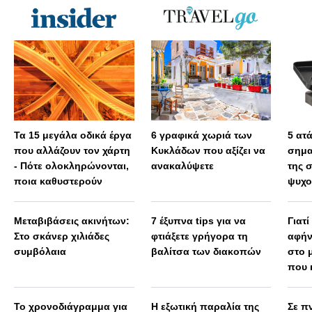
Τα 15 μεγάλα οδικά έργα
6 γραφικά χωριά των
5 ατ
που αλλάζουν τον χάρτη
Κυκλάδων που αξίζει να
σημα
- Πότε ολοκληρώνονται,
ανακαλύψετε
της 
ποια καθυστερούν
ψυχο
Μεταβιβάσεις ακινήτων:
7 έξυπνα tips για να
Γιατί
Στο σκάνερ χιλιάδες
φτιάξετε γρήγορα τη
αφήν
συμβόλαια
βαλίτσα των διακοπών
στο 
που 
Το χρονοδιάγραμμα για
Η εξωτική παραλία της
Σε πν