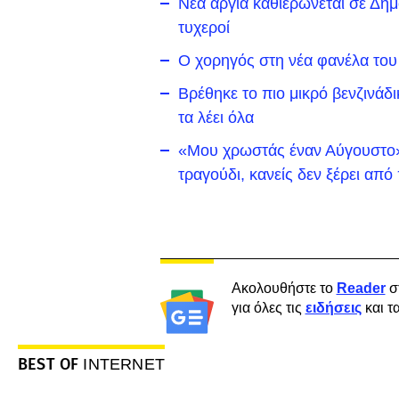
Νέα αργία καθιερώνεται σε Δήμο 
τυχεροί
Ο χορηγός στη νέα φανέλα του
Βρέθηκε το πιο μικρό βενζινάδ
τα λέει όλα
«Μου χρωστάς έναν Αύγουστο»:
τραγούδι, κανείς δεν ξέρει απ
Ακολουθήστε το
Reader
σ
για όλες τις
ειδήσεις
και τ
BEST OF
INTERNET