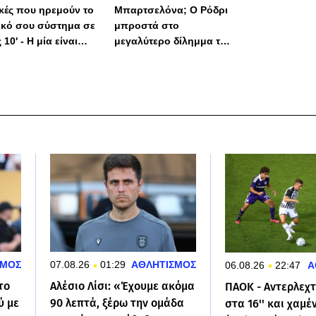
ικές που ηρεμούν το
Μπαρτσελόνα; Ο Ρόδρι
ικό σου σύστημα σε
μπροστά στο
 10' - Η μία είναι
μεγαλύτερο δίλημμα της
 απλή
καριέρας του
ΣΜΟΣ
07.08.26
01:29
ΑΘΛΗΤΙΣΜΟΣ
06.08.26
22:47
Α
το
Αλέσιο Λίσι: «Έχουμε ακόμα
ΠΑΟΚ - Αντερλεχτ 
ύ με
90 λεπτά, ξέρω την ομάδα
στα 16'' και χαμέ