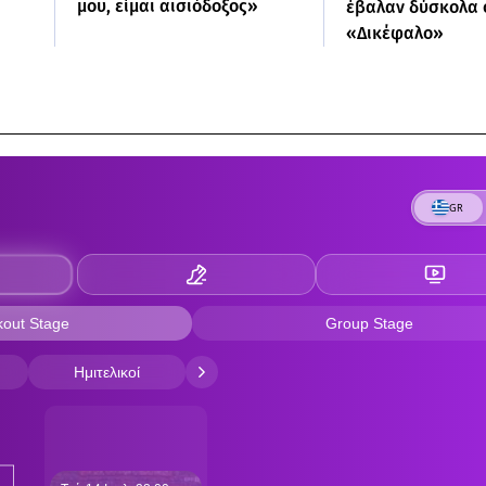
μου, είμαι αισιόδοξος»
έβαλαν δύσκολα 
«Δικέφαλο»