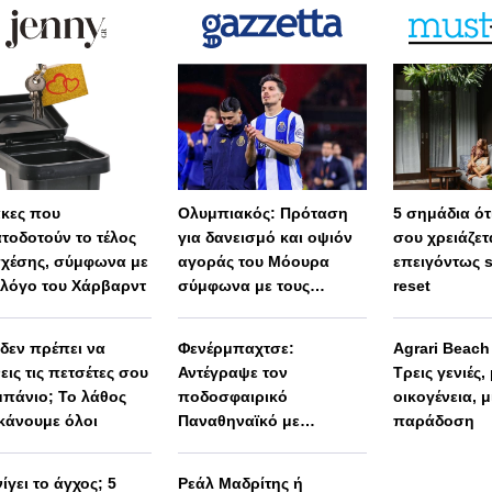
άκες που
Ολυμπιακός: Πρόταση
5 σημάδια ότι
τοδοτούν το τέλος
για δανεισμό και οψιόν
σου χρειάζετ
σχέσης, σύμφωνα με
αγοράς του Μόουρα
επειγόντως 
λόγο του Χάρβαρντ
σύμφωνα με τους
reset
Πορτογάλους
 δεν πρέπει να
Φενέρμπαχτσε:
Agrari Beac
εις τις πετσέτες σου
Αντέγραψε τον
Τρεις γενιές,
μπάνιο; Το λάθος
ποδοσφαιρικό
οικογένεια, μ
κάνουμε όλοι
Παναθηναϊκό με
παράδοση
Spiderman και Λιβάι
Γκαρσία!
ίγει το άγχος; 5
Ρεάλ Μαδρίτης ή