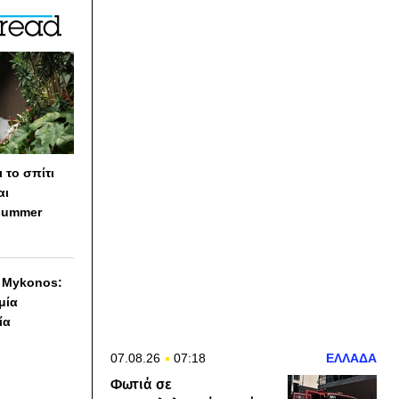
 το σπίτι
αι
summer
h Mykonos:
 μία
ία
07.08.26
07:18
ΕΛΛΑΔΑ
Φωτιά σε