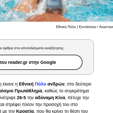
Εθνική Πόλο | Eurokinissi / Αναστα
α άρθρα στα αποτελέσματα αναζήτησης.
ου reader.gr στην Google
η έκανε η
Εθνική
Πόλο
ανδρών
, στο δεύτερο
κόσμιο Πρωτάθλημα
, καθώς το συγκρότημα
υνέτριψε
26-5
την
αδύναμη Κίνα
, πέτυχε την
αι στρέφει πλέον την προσοχή του στο
) με την
Κροατία
, που θα κρίνει τη θέση του