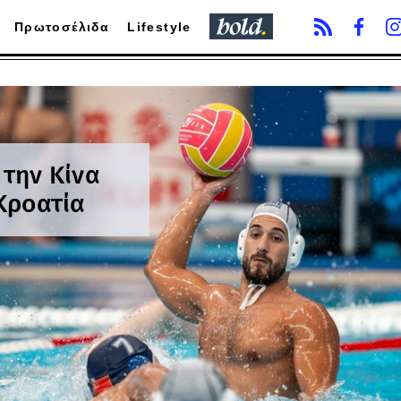
Πρωτοσέλιδα
Lifestyle
 την Κίνα
 Κροατία