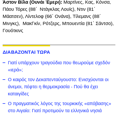
Άστον Βίλα (Ουνάι Έμερι):
Μαρτίνες, Κας, Κόνσα,
Πάου Τόρες (88΄ Ντάγκλας Λουϊς), Ντιν (81΄
Μάατσεν), Λίντελοφ (66΄ Ονάνα), Τίλεμανς (88΄
Μινγκς), ΜακΓκίν, Ρότζερς, Μπουεντία (81΄ Σάντσο),
Γουότκινς
ΔΙΑΒΑΖΟΝΤΑΙ ΤΩΡΑ
Γιατί υπάρχουν τραγούδια που θεωρούμε σχεδόν
«ιερά»;
Ο καιρός τον Δεκαπενταύγουστο: Ενισχύονται οι
άνεμοι, πέφτει η θερμοκρασία - Πού θα έχει
καταιγίδες
Ο πραγματικός λόγος της τουρκικής «απόβασης»
στο Αιγαίο: Γιατί προτιμούν τα ελληνικά νησιά