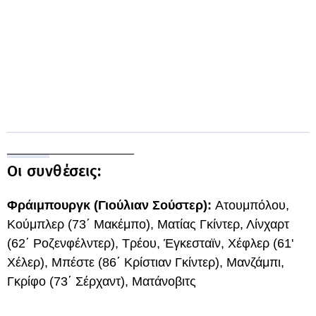
Οι συνθέσεις:
Φράιμπουργκ (Γιούλιαν Σούστερ):
Ατουμπόλου,
Κούμπλερ (73΄ Μακέμπο), Ματίας Γκίντερ, Λίνχαρτ
(62΄ Ροζενφέλντερ), Τρέου, Έγκεσταϊν, Χέφλερ (61'
Χέλερ), Μπέστε (86΄ Κρίστιαν Γκίντερ), Μανζάμπι,
Γκρίφο (73΄ Σέρχαντ), Ματάνοβιτς