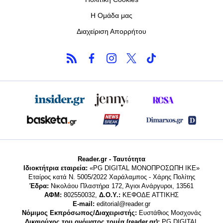
Η Ομάδα μας
Διαχείριση Απορρήτου
Reader.gr - Ταυτότητα
Ιδιοκτήτρια εταιρεία:
«PG DIGITAL MONΟΠΡΟΣΩΠΗ ΙΚΕ»
Εταίρος κατά Ν. 5005/2022 Χαράλαμπος - Χάρης Πολίτης
Έδρα:
Νικολάου Πλαστήρα 172, Άγιοι Ανάργυροι, 13561
ΑΦΜ:
802550032,
Δ.Ο.Υ.:
ΚΕΦΟΔΕ ΑΤΤΙΚΗΣ
E-mail:
editorial@reader.gr
Νόμιμος Εκπρόσωπος/Διαχειριστής:
Ευστάθιος Μοσχονάς
Δικαιούχος του ονόματος τομέα (reader.gr):
PG DIGITAL