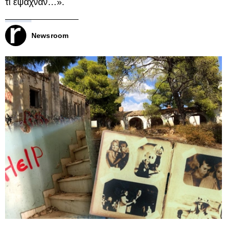
τι έψαχναν…».
Newsroom