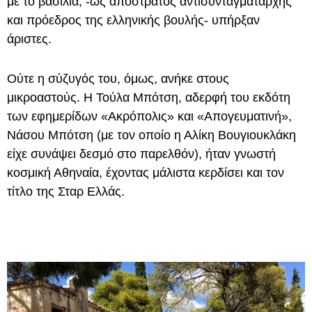
με το βασιλιά, -ως απόστρατος αντισυνταγματάρχης
και πρόεδρος της ελληνικής βουλής- υπήρξαν
άριστες.
Ούτε η σύζυγός του, όμως, ανήκε στους
μικροαστούς. Η Τούλα Μπότση, αδερφή του εκδότη
των εφημερίδων «Ακρόπολις» και «Απογευματινή»,
Νάσου Μπότση (με τον οποίο η Αλίκη Βουγιουκλάκη
είχε συνάψει δεσμό στο παρελθόν), ήταν γνωστή
κοσμική Αθηναία, έχοντας μάλιστα κερδίσει και τον
τίτλο της Σταρ Ελλάς.