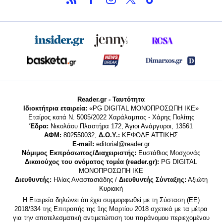
Reader.gr - Ταυτότητα
Ιδιοκτήτρια εταιρεία:
«PG DIGITAL MONΟΠΡΟΣΩΠΗ ΙΚΕ»
Εταίρος κατά Ν. 5005/2022 Χαράλαμπος - Χάρης Πολίτης
Έδρα:
Νικολάου Πλαστήρα 172, Άγιοι Ανάργυροι, 13561
ΑΦΜ:
802550032,
Δ.Ο.Υ.:
ΚΕΦΟΔΕ ΑΤΤΙΚΗΣ
E-mail:
editorial@reader.gr
Νόμιμος Εκπρόσωπος/Διαχειριστής:
Ευστάθιος Μοσχονάς
Δικαιούχος του ονόματος τομέα (reader.gr):
PG DIGITAL
MONΟΠΡΟΣΩΠΗ ΙΚΕ
Διευθυντής:
Ηλίας Αναστασιάδης /
Διευθυντής Σύνταξης:
Αξιώτη
Κυριακή
Η Εταιρεία δηλώνει ότι έχει συμμορφωθεί με τη Σύσταση (ΕΕ)
2018/334 της Επιτροπής της 1ης Μαρτίου 2018 σχετικά με τα μέτρα
για την αποτελεσματική αντιμετώπιση του παράνομου περιεχομένου