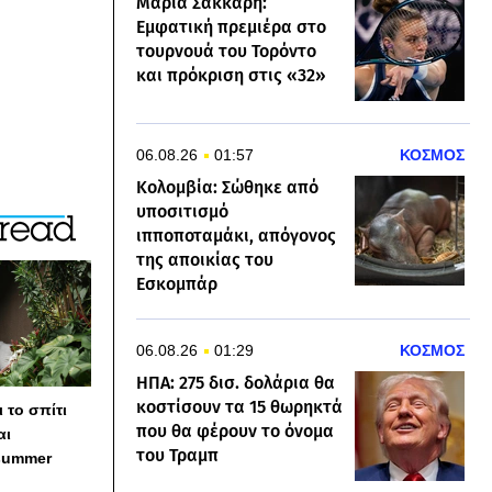
Μαρία Σάκκαρη:
Εμφατική πρεμιέρα στο
τουρνουά του Τορόντο
και πρόκριση στις «32»
06.08.26
01:57
ΚΟΣΜΟΣ
Κολομβία: Σώθηκε από
υποσιτισμό
ιπποποταμάκι, απόγονος
της αποικίας του
Εσκομπάρ
06.08.26
01:29
ΚΟΣΜΟΣ
ΗΠΑ: 275 δισ. δολάρια θα
κοστίσουν τα 15 θωρηκτά
 το σπίτι
που θα φέρουν το όνομα
αι
του Τραμπ
summer