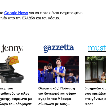
τα
Google News
για να είστε πάντα ενημερωμένοι
α νέα από την Ελλάδα και τον κόσμο.
άκες που
Ολυμπιακός: Πρόταση
5 σημάδια ότι
τοδοτούν το τέλος
για δανεισμό και οψιόν
σου χρειάζετ
σχέσης, σύμφωνα με
αγοράς του Μόουρα
επειγόντως 
λόγο του Χάρβαρντ
σύμφωνα με τους
reset