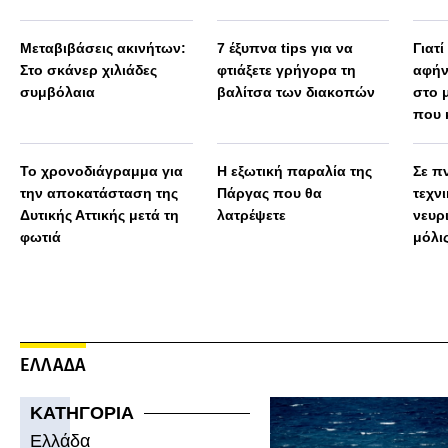
Μεταβιβάσεις ακινήτων:
7 έξυπνα tips για να
Γιατί
Στο σκάνερ χιλιάδες
φτιάξετε γρήγορα τη
αφήν
συμβόλαια
βαλίτσα των διακοπών
στο 
που 
Το χρονοδιάγραμμα για
Η εξωτική παραλία της
Σε πν
την αποκατάσταση της
Πάργας που θα
τεχν
Δυτικής Αττικής μετά τη
λατρέψετε
νευρ
φωτιά
μόλις
πολύ
ΕΛΛΑΔΑ
ΚΑΤΗΓΟΡΙΑ
Ελλάδα