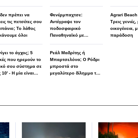
Πορτογάλους
 δεν πρέπει να
Φενέρμπαχτσε:
Agrari Beac
εις τις πετσέτες σου
Αντέγραψε τον
Τρεις γενιές,
μπάνιο; Το λάθος
ποδοσφαιρικό
οικογένεια, μ
κάνουμε όλοι
Παναθηναϊκό με
παράδοση
Spiderman και Λιβάι
Γκαρσία!
ίγει το άγχος; 5
Ρεάλ Μαδρίτης ή
ικές που ηρεμούν το
Μπαρτσελόνα; Ο Ρόδρι
ικό σου σύστημα σε
μπροστά στο
 10' - Η μία είναι
μεγαλύτερο δίλημμα της
 απλή
καριέρας του