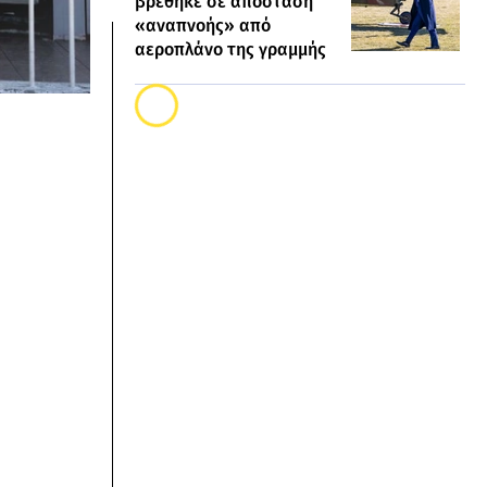
βρέθηκε σε απόσταση
«αναπνοής» από
αεροπλάνο της γραμμής