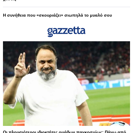
Η συνήθεια που «σκουριάζει» σιωπηλά το μυαλό σου
Οι πλουσιότεροι ιδιοκτήτες ομάδων παγκοσμίως: Πάνω από