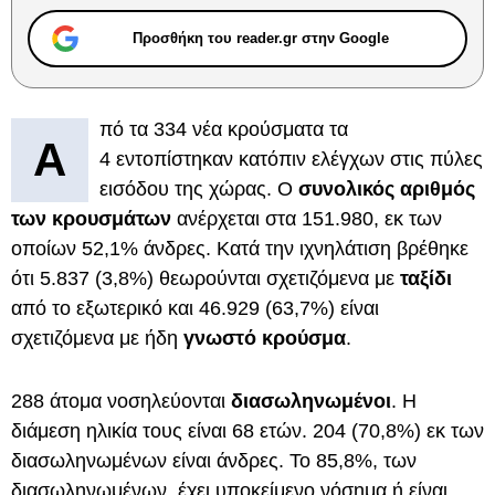
Προσθήκη του reader.gr στην Google
πό τα 334 νέα κρούσματα τα
A
4 εντοπίστηκαν κατόπιν ελέγχων στις πύλες
εισόδου της χώρας. Ο
συνολικός αριθμός
των κρουσμάτων
ανέρχεται στα 151.980, εκ των
οποίων 52,1% άνδρες. Κατά την ιχνηλάτιση βρέθηκε
ότι 5.837 (3,8%) θεωρούνται σχετιζόμενα με
ταξίδι
από το εξωτερικό και 46.929 (63,7%) είναι
σχετιζόμενα με ήδη
γνωστό κρούσμα
.
288 άτομα νοσηλεύονται
διασωληνωμένοι
. Η
διάμεση ηλικία τους είναι 68 ετών. 204 (70,8%) εκ των
διασωληνωμένων είναι άνδρες. To 85,8%, των
διασωληνωμένων, έχει υποκείμενο νόσημα ή είναι