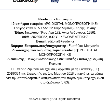
Reader.gr - Ταυτότητα
Ιδιοκτήτρια εταιρεία:
«PG DIGITAL MONΟΠΡΟΣΩΠΗ ΙΚΕ»
Εταίρος κατά Ν. 5005/2022 Χαράλαμπος - Χάρης Πολίτης
Έδρα:
Νικολάου Πλαστήρα 172, Άγιοι Ανάργυροι, 13561
ΑΦΜ:
802550032,
Δ.Ο.Υ.:
ΚΕΦΟΔΕ ΑΤΤΙΚΗΣ
E-mail:
editorial@reader.gr
Νόμιμος Εκπρόσωπος/Διαχειριστής:
Ευστάθιος Μοσχονάς
Δικαιούχος του ονόματος τομέα (reader.gr):
PG DIGITAL
MONΟΠΡΟΣΩΠΗ ΙΚΕ
Διευθυντής:
Ηλίας Αναστασιάδης /
Διευθυντής Σύνταξης:
Αξιώτη
Κυριακή
Η Εταιρεία δηλώνει ότι έχει συμμορφωθεί με τη Σύσταση (ΕΕ)
2018/334 της Επιτροπής της 1ης Μαρτίου 2018 σχετικά με τα μέτρα
για την αποτελεσματική αντιμετώπιση του παράνομου περιεχομένου
στο διαδίκτυο (L 63).
©2026 Reader.gr. All Rights Reserved.