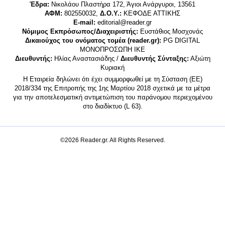
Έδρα:
Νικολάου Πλαστήρα 172, Άγιοι Ανάργυροι, 13561
ΑΦΜ:
802550032,
Δ.Ο.Υ.:
ΚΕΦΟΔΕ ΑΤΤΙΚΗΣ
E-mail:
editorial@reader.gr
Νόμιμος Εκπρόσωπος/Διαχειριστής:
Ευστάθιος Μοσχονάς
Δικαιούχος του ονόματος τομέα (reader.gr):
PG DIGITAL
MONΟΠΡΟΣΩΠΗ ΙΚΕ
Διευθυντής:
Ηλίας Αναστασιάδης /
Διευθυντής Σύνταξης:
Αξιώτη
Κυριακή
Η Εταιρεία δηλώνει ότι έχει συμμορφωθεί με τη Σύσταση (ΕΕ)
2018/334 της Επιτροπής της 1ης Μαρτίου 2018 σχετικά με τα μέτρα
για την αποτελεσματική αντιμετώπιση του παράνομου περιεχομένου
στο διαδίκτυο (L 63).
©2026 Reader.gr. All Rights Reserved.