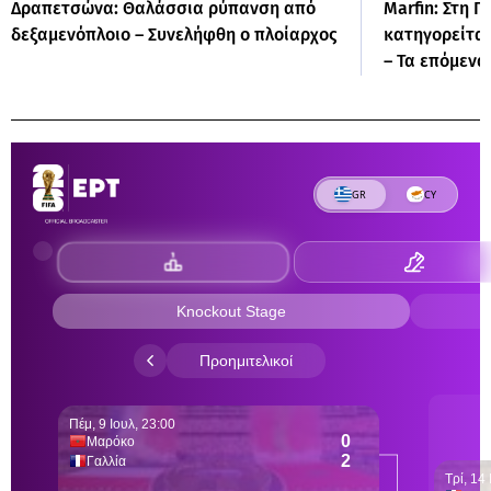
Δραπετσώνα: Θαλάσσια ρύπανση από
Marfin: Στη Γ
δεξαμενόπλοιο – Συνελήφθη ο πλοίαρχος
κατηγορείται
– Τα επόμενα