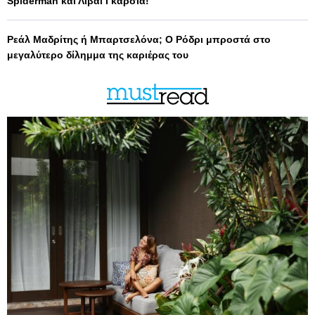
Spiderman και Λιβάι Γκαρσία!
Ρεάλ Μαδρίτης ή Μπαρτσελόνα; Ο Ρόδρι μπροστά στο
μεγαλύτερο δίλημμα της καριέρας του