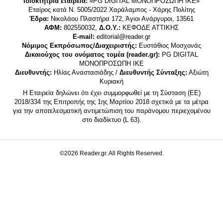
Ιδιοκτήτρια εταιρεία:
«PG DIGITAL MONΟΠΡΟΣΩΠΗ ΙΚΕ»
Εταίρος κατά Ν. 5005/2022 Χαράλαμπος - Χάρης Πολίτης
Έδρα:
Νικολάου Πλαστήρα 172, Άγιοι Ανάργυροι, 13561
ΑΦΜ:
802550032,
Δ.Ο.Υ.:
ΚΕΦΟΔΕ ΑΤΤΙΚΗΣ
E-mail:
editorial@reader.gr
Νόμιμος Εκπρόσωπος/Διαχειριστής:
Ευστάθιος Μοσχονάς
Δικαιούχος του ονόματος τομέα (reader.gr):
PG DIGITAL
MONΟΠΡΟΣΩΠΗ ΙΚΕ
Διευθυντής:
Ηλίας Αναστασιάδης /
Διευθυντής Σύνταξης:
Αξιώτη
Κυριακή
Η Εταιρεία δηλώνει ότι έχει συμμορφωθεί με τη Σύσταση (ΕΕ)
2018/334 της Επιτροπής της 1ης Μαρτίου 2018 σχετικά με τα μέτρα
για την αποτελεσματική αντιμετώπιση του παράνομου περιεχομένου
στο διαδίκτυο (L 63).
©2026 Reader.gr. All Rights Reserved.