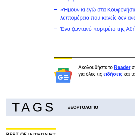
«Ήμουν κι εγώ στα Κουφονήσια 
λεπτομέρεια που κανείς δεν αν
Ένα ζωντανό πορτρέτο της Αθή
Ακολουθήστε το
Reader
σ
για όλες τις
ειδήσεις
και τ
TAGS
#
ΕΟΡΤΟΛΟΓΙΟ
BEST OF
INTERNET