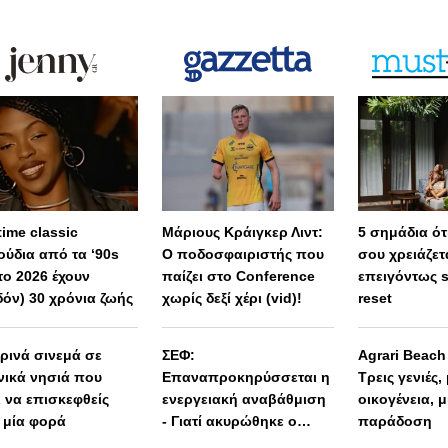
 time classic
Μάριους Κράιγκερ Λιντ:
5 σημάδια ότι
ούδια από τα ‘90s
Ο ποδοσφαιριστής που
σου χρειάζετ
το 2026 έχουν
παίζει στο Conference
επειγόντως 
δόν) 30 χρόνια ζωής
χωρίς δεξί χέρι (vid)!
reset
ερινά σινεμά σε
ΣΕΦ:
Agrari Beac
νικά νησιά που
Επαναπροκηρύσσεται η
Τρεις γενιές,
ι να επισκεφθείς
ενεργειακή αναβάθμιση
οικογένεια, μ
 μία φορά
- Γιατί ακυρώθηκε ο
παράδοση
πρώτος διαγωνισμός