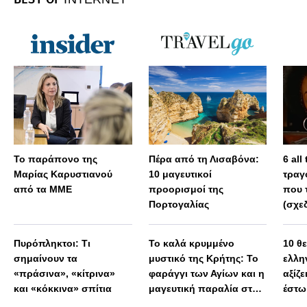
Το παράπονο της
Πέρα από τη Λισαβόνα:
6 all
Μαρίας Καρυστιανού
10 μαγευτικοί
τραγ
από τα ΜΜΕ
προορισμοί της
που 
Πορτογαλίας
(σχε
Πυρόπληκτοι: Τι
Το καλά κρυμμένο
10 θ
σημαίνουν τα
μυστικό της Κρήτης: Το
ελλη
«πράσινα», «κίτρινα»
φαράγγι των Αγίων και η
αξίζε
και «κόκκινα» σπίτια
μαγευτική παραλία στο
έστω
Λιβυκό