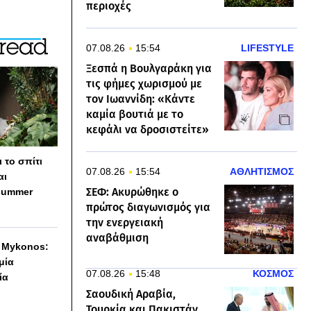
περιοχές
07.08.26
15:54
LIFESTYLE
Ξεσπά η Βουλγαράκη για
τις φήμες χωρισμού με
τον Ιωαννίδη: «Κάντε
καμία βουτιά με το
κεφάλι να δροσιστείτε»
 το σπίτι
07.08.26
15:54
ΑΘΛΗΤΙΣΜΟΣ
αι
ΣΕΦ: Ακυρώθηκε ο
summer
πρώτος διαγωνισμός για
την ενεργειακή
αναβάθμιση
h Mykonos:
 μία
07.08.26
15:48
ΚΟΣΜΟΣ
ία
Σαουδική Αραβία,
Τουρκία και Πακιστάν