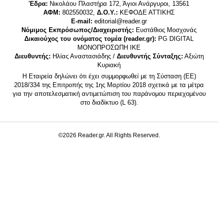
Έδρα:
Νικολάου Πλαστήρα 172, Άγιοι Ανάργυροι, 13561
ΑΦΜ:
802550032,
Δ.Ο.Υ.:
ΚΕΦΟΔΕ ΑΤΤΙΚΗΣ
E-mail:
editorial@reader.gr
Νόμιμος Εκπρόσωπος/Διαχειριστής:
Ευστάθιος Μοσχονάς
Δικαιούχος του ονόματος τομέα (reader.gr):
PG DIGITAL
MONΟΠΡΟΣΩΠΗ ΙΚΕ
Διευθυντής:
Ηλίας Αναστασιάδης /
Διευθυντής Σύνταξης:
Αξιώτη
Κυριακή
Η Εταιρεία δηλώνει ότι έχει συμμορφωθεί με τη Σύσταση (ΕΕ)
2018/334 της Επιτροπής της 1ης Μαρτίου 2018 σχετικά με τα μέτρα
για την αποτελεσματική αντιμετώπιση του παράνομου περιεχομένου
στο διαδίκτυο (L 63).
©2026 Reader.gr. All Rights Reserved.