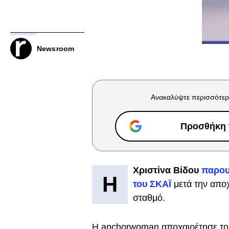
Newsroom
Ανακαλύψτε περισσότερ
Προσθήκη τ
Χριστίνα Βίδου
παρου
Η
του ΣΚΑΪ
μετά την απο
σταθμό.
H anchorwoman αποχαιρέτησε το 