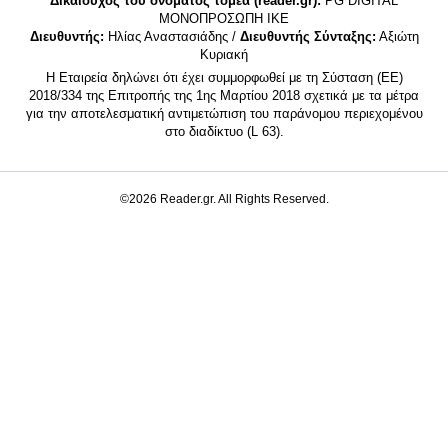
Δικαιούχος του ονόματος τομέα (reader.gr):
PG DIGITAL
MONΟΠΡΟΣΩΠΗ ΙΚΕ
Διευθυντής:
Ηλίας Αναστασιάδης /
Διευθυντής Σύνταξης:
Αξιώτη
Κυριακή
Η Εταιρεία δηλώνει ότι έχει συμμορφωθεί με τη Σύσταση (ΕΕ)
2018/334 της Επιτροπής της 1ης Μαρτίου 2018 σχετικά με τα μέτρα
για την αποτελεσματική αντιμετώπιση του παράνομου περιεχομένου
στο διαδίκτυο (L 63).
©2026 Reader.gr. All Rights Reserved.