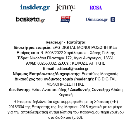
Reader.gr - Ταυτότητα
Ιδιοκτήτρια εταιρεία:
«PG DIGITAL MONΟΠΡΟΣΩΠΗ ΙΚΕ»
Εταίρος κατά Ν. 5005/2022 Χαράλαμπος - Χάρης Πολίτης
Έδρα:
Νικολάου Πλαστήρα 172, Άγιοι Ανάργυροι, 13561
ΑΦΜ:
802550032,
Δ.Ο.Υ.:
ΚΕΦΟΔΕ ΑΤΤΙΚΗΣ
E-mail:
editorial@reader.gr
Νόμιμος Εκπρόσωπος/Διαχειριστής:
Ευστάθιος Μοσχονάς
Δικαιούχος του ονόματος τομέα (reader.gr):
PG DIGITAL
MONΟΠΡΟΣΩΠΗ ΙΚΕ
Διευθυντής:
Ηλίας Αναστασιάδης /
Διευθυντής Σύνταξης:
Αξιώτη
Κυριακή
Η Εταιρεία δηλώνει ότι έχει συμμορφωθεί με τη Σύσταση (ΕΕ)
2018/334 της Επιτροπής της 1ης Μαρτίου 2018 σχετικά με τα μέτρα
για την αποτελεσματική αντιμετώπιση του παράνομου περιεχομένου
στο διαδίκτυο (L 63).