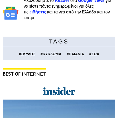
Ακολουθήστε το
Reader
στα
Google News
για
να είστε πάντα ενημερωμένοι για όλες
τις
ειδήσεις
και τα νέα από την Ελλάδα και τον
κόσμο.
TAGS
#
ΣΚΥΛΟΣ
#
ΚΥΚΛΩΜΑ
#
ΠΑΙΑΝΙΑ
#
ΖΩΑ
BEST OF
INTERNET