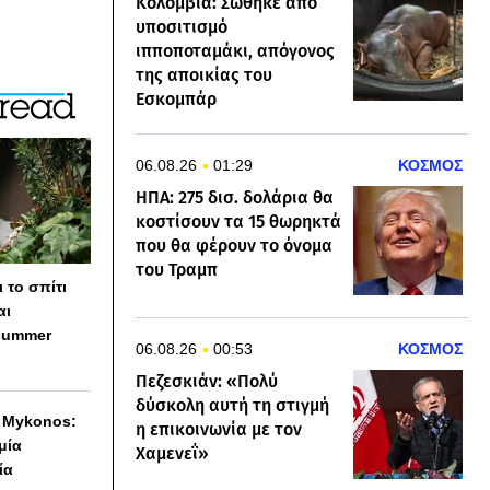
Κολομβία: Σώθηκε από
υποσιτισμό
ιπποποταμάκι, απόγονος
της αποικίας του
Εσκομπάρ
06.08.26
01:29
ΚΟΣΜΟΣ
ΗΠΑ: 275 δισ. δολάρια θα
κοστίσουν τα 15 θωρηκτά
που θα φέρουν το όνομα
του Τραμπ
 το σπίτι
αι
summer
06.08.26
00:53
ΚΟΣΜΟΣ
Πεζεσκιάν: «Πολύ
δύσκολη αυτή τη στιγμή
h Mykonos:
η επικοινωνία με τον
 μία
Χαμενεΐ»
ία