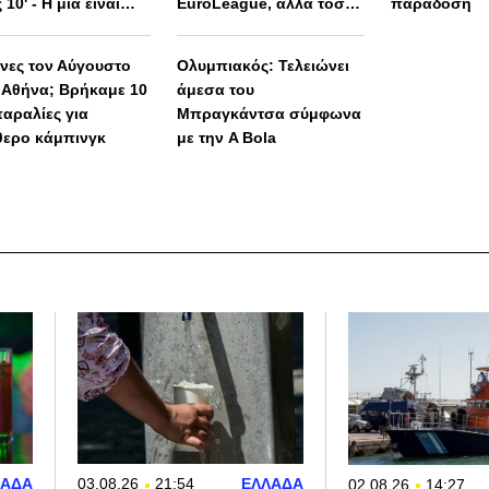
 10' - Η μία είναι
EuroLeague, αλλά τόσο
παράδοση
 απλή
καλό παιδί!»
ινες τον Αύγουστο
Ολυμπιακός: Τελειώνει
 Αθήνα; Βρήκαμε 10
άμεσα του
παραλίες για
Μπραγκάντσα σύμφωνα
θερο κάμπινγκ
με την A Bola
ΛΑΔΑ
03.08.26
21:54
ΕΛΛΑΔΑ
02.08.26
14:27