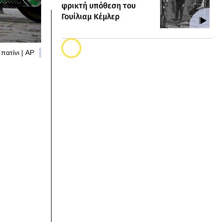
φρικτή υπόθεση του
Γουίλιαμ Κέμλερ
πατίνι | AP