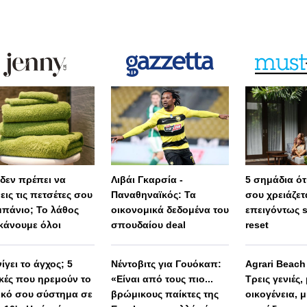
 δεν πρέπει να
Λιβάι Γκαρσία -
5 σημάδια ότι
εις τις πετσέτες σου
Παναθηναϊκός: Τα
σου χρειάζετ
μπάνιο; Το λάθος
οικονομικά δεδομένα του
επειγόντως 
κάνουμε όλοι
σπουδαίου deal
reset
ίγει το άγχος; 5
Νέντοβιτς για Γουόκαπ:
Agrari Beac
ικές που ηρεμούν το
«Είναι από τους πιο...
Τρεις γενιές,
ικό σου σύστημα σε
βρώμικους παίκτες της
οικογένεια, μ