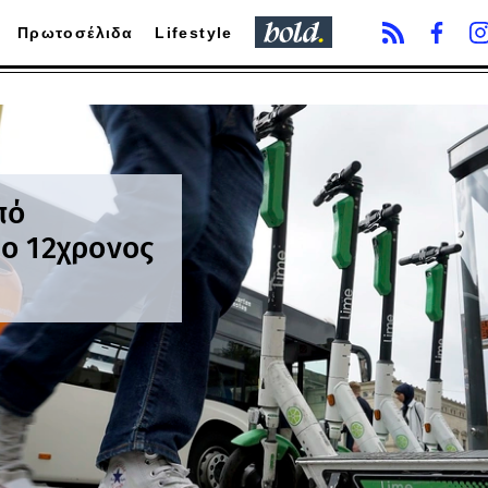
Πρωτοσέλιδα
Lifestyle
πό
ίο 12χρονος