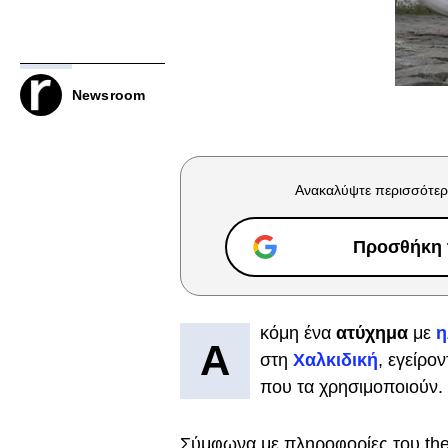
Newsroom
Ανακαλύψτε περισσότερ
Προσθήκη τ
κόμη ένα
ατύχημα
με
η
Α
στη
Χαλκιδική
, εγείρο
που τα χρησιμοποιούν.
Σύμφωνα με πληροφορίες του thes