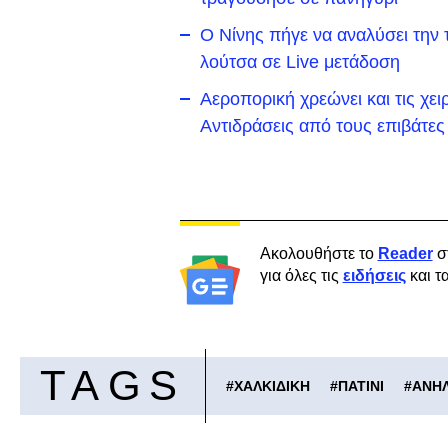
Ο Νίνης πήγε να αναλύσει την 
λούτσα σε Live μετάδοση
Αεροπορική χρεώνει και τις χε
Αντιδράσεις από τους επιβάτες
Ακολουθήστε το
Reader
σ
για όλες τις
ειδήσεις
και τ
TAGS
#
ΧΑΛΚΙΔΙΚΗ
#
ΠΑΤΙΝΙ
#
ΑΝΗΛ