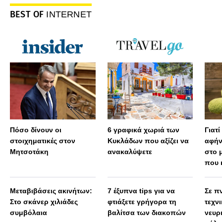
BEST OF
INTERNET
Πόσο δίνουν οι
6 γραφικά χωριά των
Γιατί
στοιχηματικές στον
Κυκλάδων που αξίζει να
αφήν
Μητσοτάκη
ανακαλύψετε
στο 
που 
Μεταβιβάσεις ακινήτων:
7 έξυπνα tips για να
Σε πν
Στο σκάνερ χιλιάδες
φτιάξετε γρήγορα τη
τεχν
συμβόλαια
βαλίτσα των διακοπών
νευρ