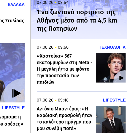
07.08.26
09:54
ΕΛΛΑΔΑ
Ένα ζωντανό πορτρέτο της
Αθήνας μέσα από τα 4,5 km
ς Στυλίδας
της Πατησίων
07.08.26
09:50
ΤΕΧΝΟΛΟΓΙΑ
«Χαστούκι» 567
εκατομμυρίων στη Meta -
Η μεγάλη ήττα με φόντο
την προστασία των
παιδιών
07.08.26
09:48
LIFESTYLE
LIFESTYLE
Αντόνιο Μπαντέρας: «Η
καρδιακή προσβολή ήταν
νόμισμα η
το καλύτερο πράγμα που
ου αρέσει;»
μου συνέβη ποτέ»