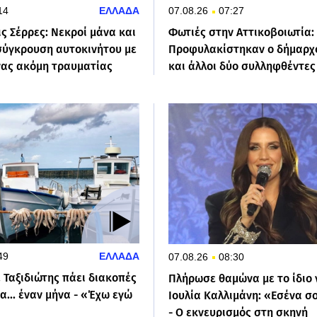
14
ΕΛΛΑΔΑ
07.08.26
07:27
ς Σέρρες: Νεκροί μάνα και
Φωτιές στην Αττικοβοιωτία:
 σύγκρουση αυτοκινήτου με
Προφυλακίστηκαν ο δήμαρχο
νας ακόμη τραυματίας
και άλλοι δύο συλληφθέντες
49
ΕΛΛΑΔΑ
07.08.26
08:30
 Ταξιδιώτης πάει διακοπές
Πλήρωσε θαμώνα με το ίδιο 
α... έναν μήνα - «Έχω εγώ
Ιουλία Καλλιμάνη: «Εσένα σ
- Ο εκνευρισμός στη σκηνή