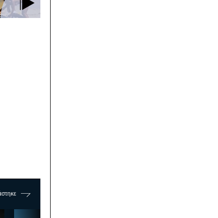
άστηκε