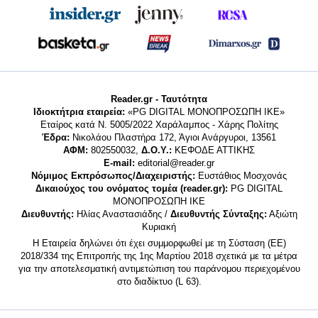
Reader.gr - Ταυτότητα
Ιδιοκτήτρια εταιρεία:
«PG DIGITAL MONΟΠΡΟΣΩΠΗ ΙΚΕ»
Εταίρος κατά Ν. 5005/2022 Χαράλαμπος - Χάρης Πολίτης
Έδρα:
Νικολάου Πλαστήρα 172, Άγιοι Ανάργυροι, 13561
ΑΦΜ:
802550032,
Δ.Ο.Υ.:
ΚΕΦΟΔΕ ΑΤΤΙΚΗΣ
E-mail:
editorial@reader.gr
Νόμιμος Εκπρόσωπος/Διαχειριστής:
Ευστάθιος Μοσχονάς
Δικαιούχος του ονόματος τομέα (reader.gr):
PG DIGITAL
MONΟΠΡΟΣΩΠΗ ΙΚΕ
Διευθυντής:
Ηλίας Αναστασιάδης /
Διευθυντής Σύνταξης:
Αξιώτη
Κυριακή
Η Εταιρεία δηλώνει ότι έχει συμμορφωθεί με τη Σύσταση (ΕΕ)
2018/334 της Επιτροπής της 1ης Μαρτίου 2018 σχετικά με τα μέτρα
για την αποτελεσματική αντιμετώπιση του παράνομου περιεχομένου
στο διαδίκτυο (L 63).