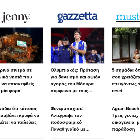
ερινά σινεμά σε
Ολυμπιακός: Πρόταση
5 σημάδια ότι
νικά νησιά που
για δανεισμό και οψιόν
σου χρειάζετ
ι να επισκεφθείς
αγοράς του Μόουρα
επειγόντως 
 μία φορά
σύμφωνα με τους
reset
Πορτογάλους
μάδια ότι κάποιος
Φενέρμπαχτσε:
Agrari Beac
αμβάνει κρυφά να
Αντέγραψε τον
Τρεις γενιές,
λέπει να παλεύεις
ποδοσφαιρικό
οικογένεια, μ
Παναθηναϊκό με
παράδοση
Spiderman και Λιβάι