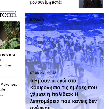
μου συνέβη ποτέ»
ΕΛΛΑΔΑ
 το σπίτι
αι
summer
07.08.26
09:43
«Ήμουν κι εγώ στα
h Mykonos:
Κουφονήσια τις ημέρες που
 μία
γέμισε η Ιταλίδα»: Η
ία
λεπτομέρεια που κανείς δεν
ανέφερε