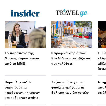
Το παράπονο της
6 γραφικά χωριά των
10 θ
Μαρίας Καρυστιανού
Κυκλάδων που αξίζει να
ελλη
από τα ΜΜΕ
ανακαλύψετε
αξίζε
έστω
Πυρόπληκτοι: Τι
7 έξυπνα tips για να
4 ση
σημαίνουν τα
φτιάξετε γρήγορα τη
απολ
«πράσινα», «κίτρινα»
βαλίτσα των διακοπών
σε β
και «κόκκινα» σπίτια