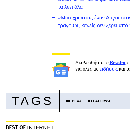
τα λέει όλα
«Μου χρωστάς έναν Αύγουστο»:
τραγούδι, κανείς δεν ξέρει απ
Ακολουθήστε το
Reader
σ
για όλες τις
ειδήσεις
και τ
TAGS
#
ΙΕΡΕΑΣ
#
ΤΡΑΓΟΥΔΙ
BEST OF
INTERNET