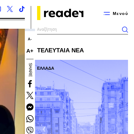
Μενού
Α-
ΤΕΛΕΥΤΑΙΑ ΝΕΑ
Α+
SHARE
ΕΛΛΑΔΑ