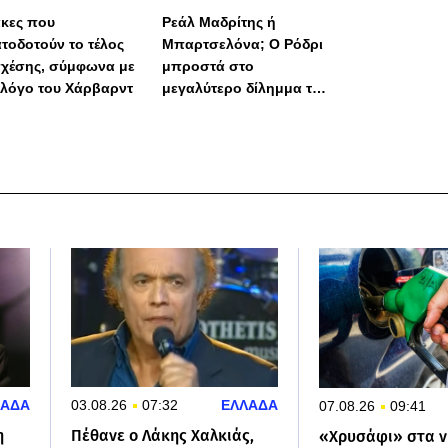
Γκαρσία!
άκες που
Ρεάλ Μαδρίτης ή
τοδοτούν το τέλος
Μπαρτσελόνα; Ο Ρόδρι
σχέσης, σύμφωνα με
μπροστά στο
λόγο του Χάρβαρντ
μεγαλύτερο δίλημμα της
καριέρας του
ΛΑΔΑ
03.08.26
07:32
ΕΛΛΑΔΑ
07.08.26
09:41
η
Πέθανε ο Λάκης Χαλκιάς,
«Χρυσάφι» στα ν