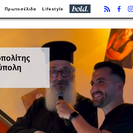
Πρωτοσέλιδα
Lifestyle
οπολίτης
ύπολη