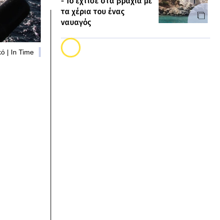
- Το έχτισε στα βράχια με
τα χέρια του ένας
ναυαγός
ό | In Time