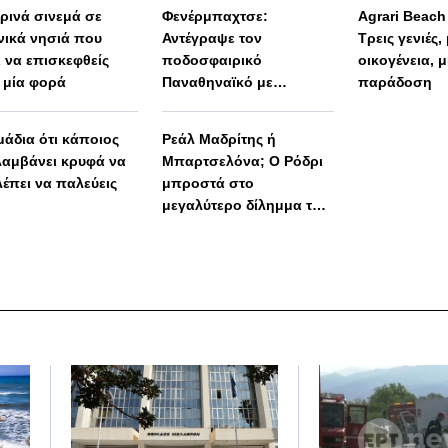
ερινά σινεμά σε
Φενέρμπαχτσε:
Agrari Beac
νικά νησιά που
Αντέγραψε τον
Τρεις γενιές,
ι να επισκεφθείς
ποδοσφαιρικό
οικογένεια, μ
 μία φορά
Παναθηναϊκό με
παράδοση
Spiderman και Λιβάι
Γκαρσία!
μάδια ότι κάποιος
Ρεάλ Μαδρίτης ή
αμβάνει κρυφά να
Μπαρτσελόνα; Ο Ρόδρι
λέπει να παλεύεις
μπροστά στο
μεγαλύτερο δίλημμα της
καριέρας του