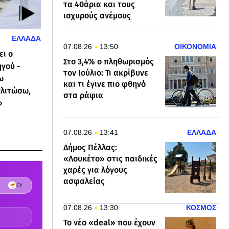
τα 40άρια και τους
ισχυρούς ανέμους
ΕΛΛΑΔΑ
07.08.26
13:50
ΟΙΚΟΝΟΜΙΑ
ει ο
Στο 3,4% ο πληθωρισμός
γού -
τον Ιούλιο: Τι ακρίβυνε
ω
και τι έγινε πιο φθηνό
γλιτώσω,
στα ράφια
»
07.08.26
13:41
ΕΛΛΑΔΑ
Δήμος Πέλλας:
«Λουκέτο» στις παιδικές
χαρές για λόγους
ασφαλείας
07.08.26
13:30
ΚΟΣΜΟΣ
Το νέο «deal» που έχουν