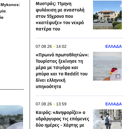
Μυστράς: 11μηνη
h Mykonos:
φυλάκιση με αναστολή
 μία
στον 55χρονο που
ία
«κατέψυξε» τον νεκρό
πατέρα του
07.08.26
14:02
ΕΛΛΑΔΑ
«Πρωινό πρωταθλητών»:
Τουρίστας ξεκίνησε τη
μέρα με τσιγάρο και
μπύρα και το Reddit του
δίνει ελληνική
υπηκοότητα
07.08.26
13:59
ΕΛΛΑΔΑ
Καιρός: «Ανηφορίζει» ο
υδράργυρος τις επόμενες
δύο ημέρες - Χάρτης με