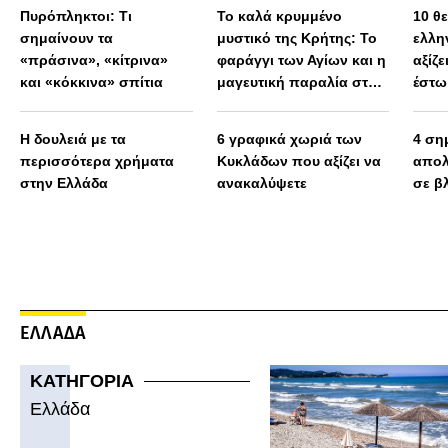
Πυρόπληκτοι: Τι
Το καλά κρυμμένο
10 θ
σημαίνουν τα
μυστικό της Κρήτης: Το
ελλη
«πράσινα», «κίτρινα»
φαράγγι των Αγίων και η
αξίζε
και «κόκκινα» σπίτια
μαγευτική παραλία στο
έστω
Λιβυκό
Η δουλειά με τα
6 γραφικά χωριά των
4 ση
περισσότερα χρήματα
Κυκλάδων που αξίζει να
απολ
στην Ελλάδα
ανακαλύψετε
σε β
ΕΛΛΑΔΑ
ΚΑΤΗΓΟΡΙΑ
Ελλάδα