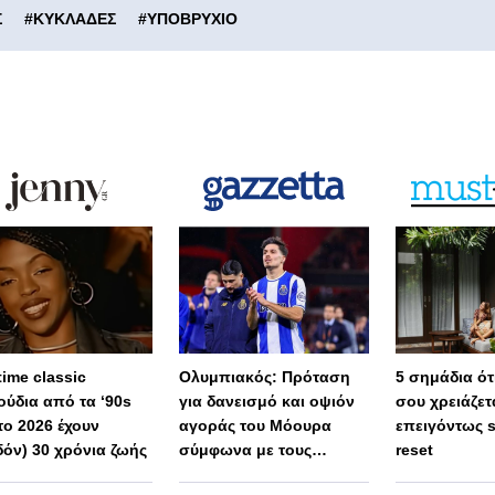
Σ
#
ΚΥΚΛΑΔΕΣ
#
ΥΠΟΒΡΥΧΙΟ
 time classic
Ολυμπιακός: Πρόταση
5 σημάδια ότι
ούδια από τα ‘90s
για δανεισμό και οψιόν
σου χρειάζετ
το 2026 έχουν
αγοράς του Μόουρα
επειγόντως 
δόν) 30 χρόνια ζωής
σύμφωνα με τους
reset
Πορτογάλους