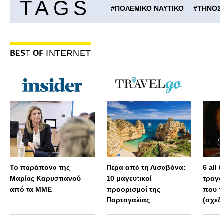
TAGS
#
ΠΟΛΕΜΙΚΟ ΝΑΥΤΙΚΟ
#
ΤΗΝΟ
BEST OF
INTERNET
Το παράπονο της
Πέρα από τη Λισαβόνα:
6 all
Μαρίας Καρυστιανού
10 μαγευτικοί
τραγ
από τα ΜΜΕ
προορισμοί της
που 
Πορτογαλίας
(σχε