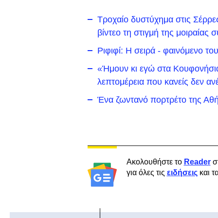
Τροχαίο δυστύχημα στις Σέρρε
βίντεο τη στιγμή της μοιραίας
Ριφιφί: Η σειρά - φαινόμενο τ
«Ήμουν κι εγώ στα Κουφονήσια 
λεπτομέρεια που κανείς δεν αν
Ένα ζωντανό πορτρέτο της Αθή
Ακολουθήστε το
Reader
σ
για όλες τις
ειδήσεις
και τ