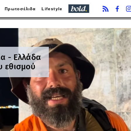
Πρωτοσέλιδα
Lifestyle
ία - Ελλάδα
υ εθισμού