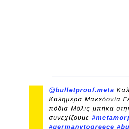
@bulletproof.meta
Καλ
Καλημέρα Μακεδονία Γε
πόδια Μόλις μπήκα στη
συνεχίζουμε
#metamor
#germanytogreece
#bu