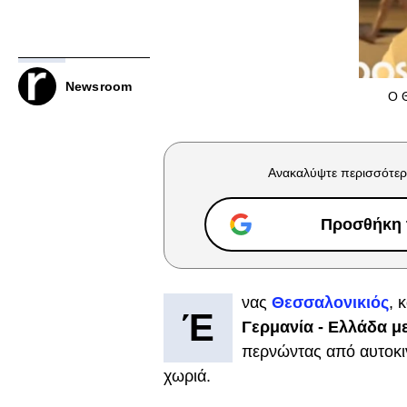
Newsroom
Ο Θ
Ανακαλύψτε περισσότερ
Προσθήκη τ
νας
Θεσσαλονικιός
, 
Έ
Γερμανία - Ελλάδα μ
περνώντας από αυτοκιν
χωριά.