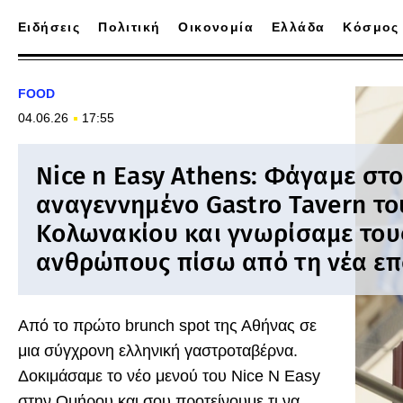
Ειδήσεις
Πολιτική
Οικονομία
Ελλάδα
Κόσμος
FOOD
04.06.26
17:55
Nice n Easy Athens: Φάγαμε στ
αναγεννημένο Gastro Tavern το
Κολωνακίου και γνωρίσαμε του
ανθρώπους πίσω από τη νέα επ
Από το πρώτο brunch spot της Αθήνας σε
μια σύγχρονη ελληνική γαστροταβέρνα.
Δοκιμάσαμε το νέο μενού του Nice N Easy
στην Ομήρου και σου προτείνουμε τι να