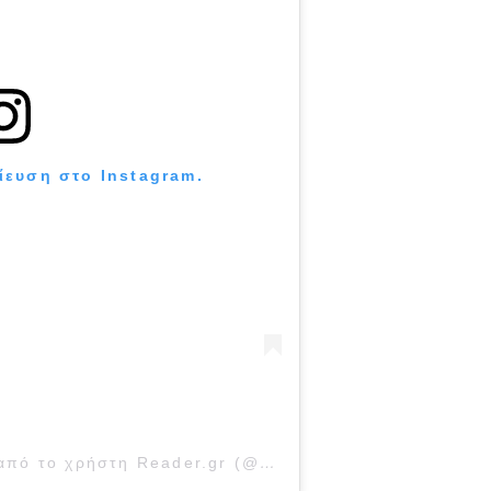
ίευση στο Instagram.
Η δημοσίευση κοινοποιήθηκε από το χρήστη Reader.gr (@readergr)