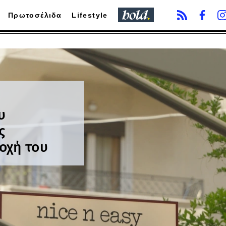
Πρωτοσέλιδα
Lifestyle
ο
υ
ς
οχή του