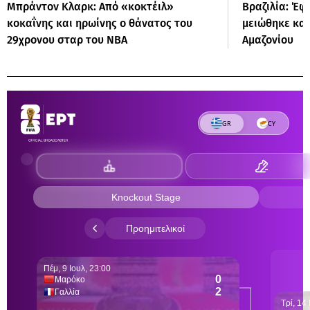
Μπράντον Κλαρκ: Από «κοκτέιλ»
Βραζιλία: Έφ
κοκαΐνης και ηρωίνης ο θάνατος του
μειώθηκε κα
29χρονου σταρ του NBA
Αμαζονίου