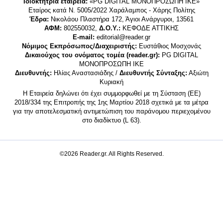
Ιδιοκτήτρια εταιρεία:
«PG DIGITAL MONΟΠΡΟΣΩΠΗ ΙΚΕ»
Εταίρος κατά Ν. 5005/2022 Χαράλαμπος - Χάρης Πολίτης
Έδρα:
Νικολάου Πλαστήρα 172, Άγιοι Ανάργυροι, 13561
ΑΦΜ:
802550032,
Δ.Ο.Υ.:
ΚΕΦΟΔΕ ΑΤΤΙΚΗΣ
E-mail:
editorial@reader.gr
Νόμιμος Εκπρόσωπος/Διαχειριστής:
Ευστάθιος Μοσχονάς
Δικαιούχος του ονόματος τομέα (reader.gr):
PG DIGITAL
MONΟΠΡΟΣΩΠΗ ΙΚΕ
Διευθυντής:
Ηλίας Αναστασιάδης /
Διευθυντής Σύνταξης:
Αξιώτη
Κυριακή
Η Εταιρεία δηλώνει ότι έχει συμμορφωθεί με τη Σύσταση (ΕΕ)
2018/334 της Επιτροπής της 1ης Μαρτίου 2018 σχετικά με τα μέτρα
για την αποτελεσματική αντιμετώπιση του παράνομου περιεχομένου
στο διαδίκτυο (L 63).
©2026 Reader.gr. All Rights Reserved.