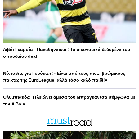
Λιβάι Γκαρσία - Παναθηναϊκός: Τα οικονομικά δεδομένα του
σπουδαίου deal
Νέντοβιτς για Γουόκαπ: «Είναι από τους πιο... βρώμικους
παίκτες της EuroLeague, αλλά τόσο καλό παιδί!»
Ολυμπιακός: Τελειώνει άμεσα του Μπραγκάντσα σύμφωνα με
την A Bola