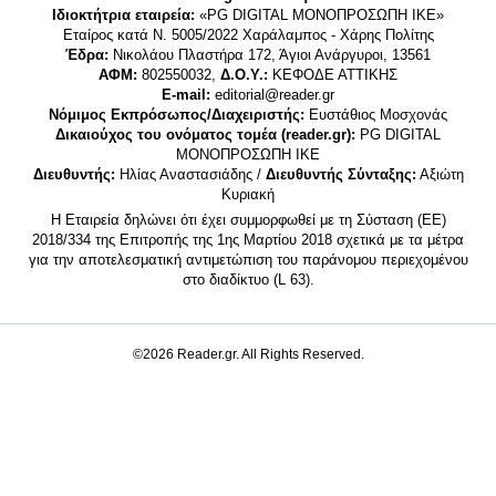
Ιδιοκτήτρια εταιρεία:
«PG DIGITAL MONΟΠΡΟΣΩΠΗ ΙΚΕ»
Εταίρος κατά Ν. 5005/2022 Χαράλαμπος - Χάρης Πολίτης
Έδρα:
Νικολάου Πλαστήρα 172, Άγιοι Ανάργυροι, 13561
ΑΦΜ:
802550032,
Δ.Ο.Υ.:
ΚΕΦΟΔΕ ΑΤΤΙΚΗΣ
E-mail:
editorial@reader.gr
Νόμιμος Εκπρόσωπος/Διαχειριστής:
Ευστάθιος Μοσχονάς
Δικαιούχος του ονόματος τομέα (reader.gr):
PG DIGITAL
MONΟΠΡΟΣΩΠΗ ΙΚΕ
Διευθυντής:
Ηλίας Αναστασιάδης /
Διευθυντής Σύνταξης:
Αξιώτη
Κυριακή
Η Εταιρεία δηλώνει ότι έχει συμμορφωθεί με τη Σύσταση (ΕΕ)
2018/334 της Επιτροπής της 1ης Μαρτίου 2018 σχετικά με τα μέτρα
για την αποτελεσματική αντιμετώπιση του παράνομου περιεχομένου
στο διαδίκτυο (L 63).
©2026 Reader.gr. All Rights Reserved.