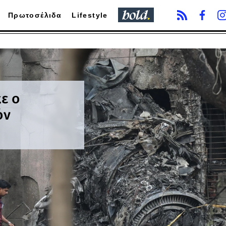
Πρωτοσέλιδα
Lifestyle
κε ο
όν