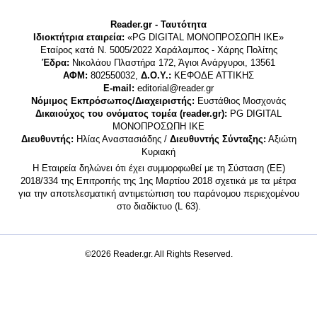
Reader.gr - Ταυτότητα
Ιδιοκτήτρια εταιρεία:
«PG DIGITAL MONΟΠΡΟΣΩΠΗ ΙΚΕ»
Εταίρος κατά Ν. 5005/2022 Χαράλαμπος - Χάρης Πολίτης
Έδρα:
Νικολάου Πλαστήρα 172, Άγιοι Ανάργυροι, 13561
ΑΦΜ:
802550032,
Δ.Ο.Υ.:
ΚΕΦΟΔΕ ΑΤΤΙΚΗΣ
E-mail:
editorial@reader.gr
Νόμιμος Εκπρόσωπος/Διαχειριστής:
Ευστάθιος Μοσχονάς
Δικαιούχος του ονόματος τομέα (reader.gr):
PG DIGITAL
MONΟΠΡΟΣΩΠΗ ΙΚΕ
Διευθυντής:
Ηλίας Αναστασιάδης /
Διευθυντής Σύνταξης:
Αξιώτη
Κυριακή
Η Εταιρεία δηλώνει ότι έχει συμμορφωθεί με τη Σύσταση (ΕΕ)
2018/334 της Επιτροπής της 1ης Μαρτίου 2018 σχετικά με τα μέτρα
για την αποτελεσματική αντιμετώπιση του παράνομου περιεχομένου
στο διαδίκτυο (L 63).
©2026 Reader.gr. All Rights Reserved.