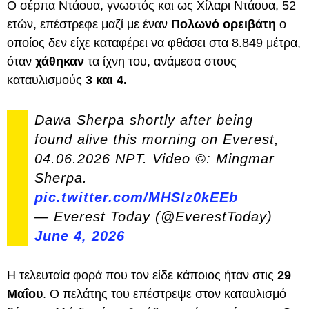
Ο σέρπα Ντάουα, γνωστός και ως Χίλαρι Ντάουα, 52
ετών, επέστρεφε μαζί με έναν
Πολωνό ορειβάτη
ο
οποίος δεν είχε καταφέρει να φθάσει στα 8.849 μέτρα,
όταν
χάθηκαν
τα ίχνη του, ανάμεσα στους
καταυλισμούς
3 και 4.
Dawa Sherpa shortly after being
found alive this morning on Everest,
04.06.2026 NPT. Video ©: Mingmar
Sherpa.
pic.twitter.com/MHSlz0kEEb
— Everest Today (@EverestToday)
June 4, 2026
Η τελευταία φορά που τον είδε κάποιος ήταν στις
29
Μαΐου
. Ο πελάτης του επέστρεψε στον καταυλισμό