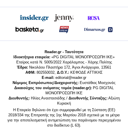
Reader.gr - Ταυτότητα
Ιδιοκτήτρια εταιρεία:
«PG DIGITAL MONΟΠΡΟΣΩΠΗ ΙΚΕ»
Εταίρος κατά Ν. 5005/2022 Χαράλαμπος - Χάρης Πολίτης
Έδρα:
Νικολάου Πλαστήρα 172, Άγιοι Ανάργυροι, 13561
ΑΦΜ:
802550032,
Δ.Ο.Υ.:
ΚΕΦΟΔΕ ΑΤΤΙΚΗΣ
E-mail:
editorial@reader.gr
Νόμιμος Εκπρόσωπος/Διαχειριστής:
Ευστάθιος Μοσχονάς
Δικαιούχος του ονόματος τομέα (reader.gr):
PG DIGITAL
MONΟΠΡΟΣΩΠΗ ΙΚΕ
Διευθυντής:
Ηλίας Αναστασιάδης /
Διευθυντής Σύνταξης:
Αξιώτη
Κυριακή
Η Εταιρεία δηλώνει ότι έχει συμμορφωθεί με τη Σύσταση (ΕΕ)
2018/334 της Επιτροπής της 1ης Μαρτίου 2018 σχετικά με τα μέτρα
για την αποτελεσματική αντιμετώπιση του παράνομου περιεχομένου
στο διαδίκτυο (L 63).