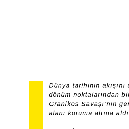
Dünya tarihinin akışını 
dönüm noktalarından bir
Granikos Savaşı’nın ger
alanı koruma altına aldı