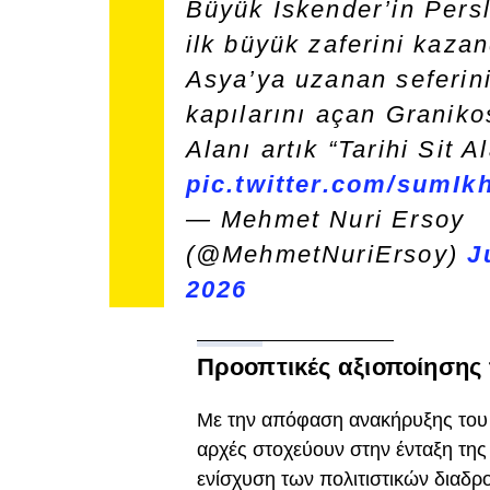
Büyük İskender’in Persl
ilk büyük zaferini kazan
Asya’ya uzanan seferin
kapılarını açan Granik
Alanı artık “Tarihi Sit 
pic.twitter.com/sumI
— Mehmet Nuri Ersoy
(@MehmetNuriErsoy)
J
2026
Προοπτικές αξιοποίησης
Με την απόφαση ανακήρυξης του χ
αρχές στοχεύουν στην ένταξη της 
ενίσχυση των πολιτιστικών διαδρ