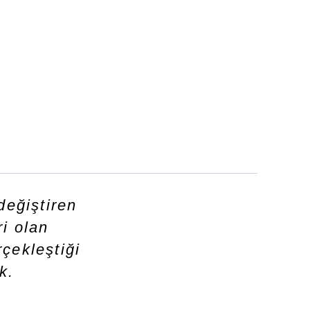
değiştiren
i olan
çekleştiği
k.