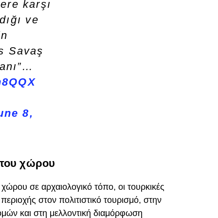
ere karşı
dığı ve
in
os Savaş
Alanı”…
kh8QQX
une 8,
 του χώρου
ώρου σε αρχαιολογικό τόπο, οι τουρκικές
περιοχής στον πολιτιστικό τουρισμό, στην
ομών και στη μελλοντική διαμόρφωση