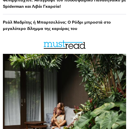
Φενέρμπαχτσε: Αντέγραψε τον ποδοσφαιρικό Παναθηναϊκό με
Spiderman και Λιβάι Γκαρσία!
Ρεάλ Μαδρίτης ή Μπαρτσελόνα; Ο Ρόδρι μπροστά στο
μεγαλύτερο δίλημμα της καριέρας του