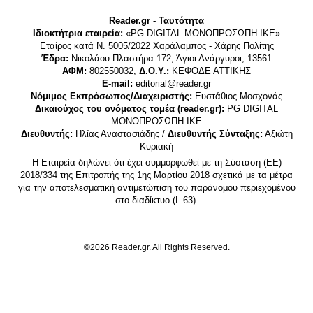
Reader.gr - Ταυτότητα
Ιδιοκτήτρια εταιρεία:
«PG DIGITAL MONΟΠΡΟΣΩΠΗ ΙΚΕ»
Εταίρος κατά Ν. 5005/2022 Χαράλαμπος - Χάρης Πολίτης
Έδρα:
Νικολάου Πλαστήρα 172, Άγιοι Ανάργυροι, 13561
ΑΦΜ:
802550032,
Δ.Ο.Υ.:
ΚΕΦΟΔΕ ΑΤΤΙΚΗΣ
E-mail:
editorial@reader.gr
Νόμιμος Εκπρόσωπος/Διαχειριστής:
Ευστάθιος Μοσχονάς
Δικαιούχος του ονόματος τομέα (reader.gr):
PG DIGITAL
MONΟΠΡΟΣΩΠΗ ΙΚΕ
Διευθυντής:
Ηλίας Αναστασιάδης /
Διευθυντής Σύνταξης:
Αξιώτη
Κυριακή
Η Εταιρεία δηλώνει ότι έχει συμμορφωθεί με τη Σύσταση (ΕΕ)
2018/334 της Επιτροπής της 1ης Μαρτίου 2018 σχετικά με τα μέτρα
για την αποτελεσματική αντιμετώπιση του παράνομου περιεχομένου
στο διαδίκτυο (L 63).
©2026 Reader.gr. All Rights Reserved.