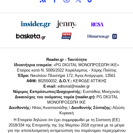
Reader.gr - Ταυτότητα
Ιδιοκτήτρια εταιρεία:
«PG DIGITAL MONΟΠΡΟΣΩΠΗ ΙΚΕ»
Εταίρος κατά Ν. 5005/2022 Χαράλαμπος - Χάρης Πολίτης
Έδρα:
Νικολάου Πλαστήρα 172, Άγιοι Ανάργυροι, 13561
ΑΦΜ:
802550032,
Δ.Ο.Υ.:
ΚΕΦΟΔΕ ΑΤΤΙΚΗΣ
E-mail:
editorial@reader.gr
Νόμιμος Εκπρόσωπος/Διαχειριστής:
Ευστάθιος Μοσχονάς
Δικαιούχος του ονόματος τομέα (reader.gr):
PG DIGITAL
MONΟΠΡΟΣΩΠΗ ΙΚΕ
Διευθυντής:
Ηλίας Αναστασιάδης /
Διευθυντής Σύνταξης:
Αξιώτη
Κυριακή
Η Εταιρεία δηλώνει ότι έχει συμμορφωθεί με τη Σύσταση (ΕΕ)
2018/334 της Επιτροπής της 1ης Μαρτίου 2018 σχετικά με τα μέτρα
για την αποτελεσματική αντιμετώπιση του παράνομου περιεχομένου