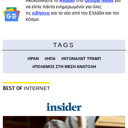
Ακολουθήστε το
Reader
στα
Google News
για
να είστε πάντα ενημερωμένοι για όλες
τις
ειδήσεις
και τα νέα από την Ελλάδα και τον
κόσμο.
TAGS
#
ΙΡΑΝ
#
ΗΠΑ
#
ΝΤΟΝΑΛΝΤ ΤΡΑΜΠ
#
ΠΟΛΕΜΟΣ ΣΤΗ ΜΕΣΗ ΑΝΑΤΟΛΗ
BEST OF
INTERNET