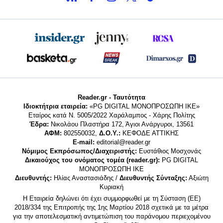
Reader.gr - Ταυτότητα
Ιδιοκτήτρια εταιρεία:
«PG DIGITAL MONΟΠΡΟΣΩΠΗ ΙΚΕ»
Εταίρος κατά Ν. 5005/2022 Χαράλαμπος - Χάρης Πολίτης
Έδρα:
Νικολάου Πλαστήρα 172, Άγιοι Ανάργυροι, 13561
ΑΦΜ:
802550032,
Δ.Ο.Υ.:
ΚΕΦΟΔΕ ΑΤΤΙΚΗΣ
E-mail:
editorial@reader.gr
Νόμιμος Εκπρόσωπος/Διαχειριστής:
Ευστάθιος Μοσχονάς
Δικαιούχος του ονόματος τομέα (reader.gr):
PG DIGITAL
MONΟΠΡΟΣΩΠΗ ΙΚΕ
Διευθυντής:
Ηλίας Αναστασιάδης /
Διευθυντής Σύνταξης:
Αξιώτη
Κυριακή
Η Εταιρεία δηλώνει ότι έχει συμμορφωθεί με τη Σύσταση (ΕΕ)
2018/334 της Επιτροπής της 1ης Μαρτίου 2018 σχετικά με τα μέτρα
για την αποτελεσματική αντιμετώπιση του παράνομου περιεχομένου