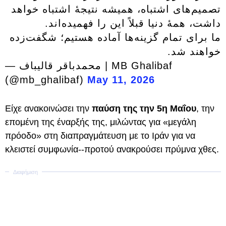
تصمیم‌های اشتباه، همیشه نتیجهٔ اشتباه خواهد
داشت، همهٔ دنیا قبلاً این را فهمیده‌اند.
ما برای تمام گزینه‌ها آماده هستیم؛ شگفت‌زده
خواهند شد.
— محمدباقر قالیباف | MB Ghalibaf
(@mb_ghalibaf)
May 11, 2026
Είχε ανακοινώσει την
παύση της την 5η Μαΐου
, την
επομένη της έναρξής της, μιλώντας για «μεγάλη
πρόοδο» στη διαπραγμάτευση με το Ιράν για να
κλειστεί συμφωνία--προτού ανακρούσει πρύμνα χθες.