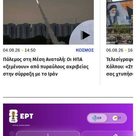
04.08.26
14:50
ΚΟΣΜΟΣ
06.08.26
16:
Πόλεμος στη Μέση Ανατολή: Οι ΗΠΑ
Τελεσίγραφα 
«ξεμένουν» από πυραύλους ακριβείας
Κόλπου: «Στα
στην σύρραξη με το Ιράν
σας χτυπήσο