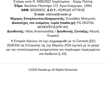
Εταίρος κατά Ν. 5005/2022 Χαράλαμπος - Χάρης Πολίτης
Έδρα:
Νικολάου Πλαστήρα 172, Άγιοι Ανάργυροι, 13561
ΑΦΜ:
802550032,
Δ.Ο.Υ.:
ΚΕΦΟΔΕ ΑΤΤΙΚΗΣ
E-mail:
editorial@reader.gr
Νόμιμος Εκπρόσωπος/Διαχειριστής:
Ευστάθιος Μοσχονάς
Δικαιούχος του ονόματος τομέα (reader.gr):
PG DIGITAL
MONΟΠΡΟΣΩΠΗ ΙΚΕ
Διευθυντής:
Ηλίας Αναστασιάδης /
Διευθυντής Σύνταξης:
Αξιώτη
Κυριακή
Η Εταιρεία δηλώνει ότι έχει συμμορφωθεί με τη Σύσταση (ΕΕ)
2018/334 της Επιτροπής της 1ης Μαρτίου 2018 σχετικά με τα μέτρα
για την αποτελεσματική αντιμετώπιση του παράνομου περιεχομένου
στο διαδίκτυο (L 63).
©2026 Reader.gr. All Rights Reserved.