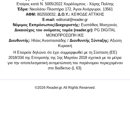
Εταίρος κατά Ν. 5005/2022 Χαράλαμπος - Χάρης Πολίτης
Έδρα:
Νικολάου Πλαστήρα 172, Άγιοι Ανάργυροι, 13561
ΑΦΜ:
802550032,
Δ.Ο.Υ.:
ΚΕΦΟΔΕ ΑΤΤΙΚΗΣ
E-mail:
editorial@reader.gr
Νόμιμος Εκπρόσωπος/Διαχειριστής:
Ευστάθιος Μοσχονάς
Δικαιούχος του ονόματος τομέα (reader.gr):
PG DIGITAL
MONΟΠΡΟΣΩΠΗ ΙΚΕ
Διευθυντής:
Ηλίας Αναστασιάδης /
Διευθυντής Σύνταξης:
Αξιώτη
Κυριακή
Η Εταιρεία δηλώνει ότι έχει συμμορφωθεί με τη Σύσταση (ΕΕ)
2018/334 της Επιτροπής της 1ης Μαρτίου 2018 σχετικά με τα μέτρα
για την αποτελεσματική αντιμετώπιση του παράνομου περιεχομένου
στο διαδίκτυο (L 63).
©2026 Reader.gr. All Rights Reserved.