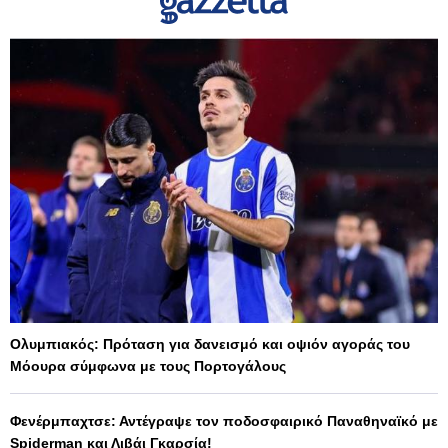
Ολυμπιακός: Πρόταση για δανεισμό και οψιόν αγοράς του
Μόουρα σύμφωνα με τους Πορτογάλους
Φενέρμπαχτσε: Αντέγραψε τον ποδοσφαιρικό Παναθηναϊκό με
Spiderman και Λιβάι Γκαρσία!