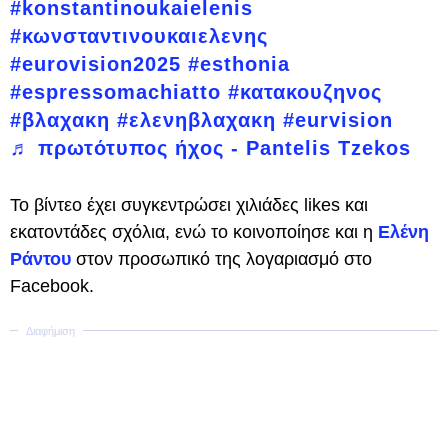
#konstantinoukaielenis
#κωνσταντινουκαιελενης
#eurovision2025
#esthonia
#espressomachiatto
#κατακουζηνος
#βλαχακη
#ελενηβλαχακη
#eurvision
♬ πρωτότυπος ήχος - Pantelis Tzekos
Το βίντεο έχει συγκεντρώσει χιλιάδες likes και
εκατοντάδες σχόλια, ενώ το κοινοποίησε και η
Ελένη
Ράντου
στον προσωπικό της λογαριασμό στο
Facebook.