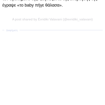
έγραψε «το baby πήγε θάλασα».
A post shared by Evridiki Valavani (@evridiki_valavani)