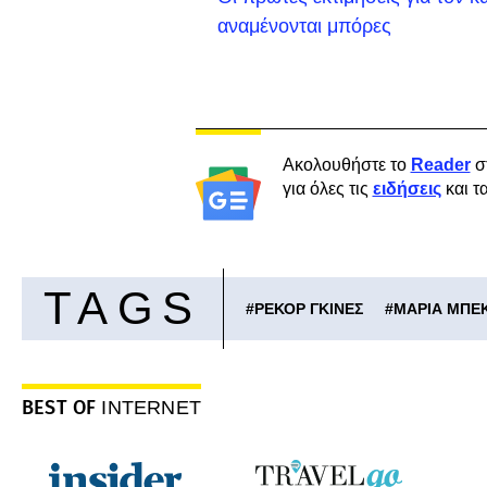
αναμένονται μπόρες
Ακολουθήστε το
Reader
σ
για όλες τις
ειδήσεις
και τ
TAGS
#
ΡΕΚΟΡ ΓΚΙΝΕΣ
#
ΜΑΡΙΑ ΜΠΕ
BEST OF
INTERNET