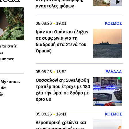
αναστολές φόρων
05.08.26
19:01
ΚΟΣΜΟΣ
Ιράν και Ομάν κατέληξαν
σε συμφωνία για τη
διαδρομή στα Στενά του
 το σπίτι
Ορμούζ
αι
summer
05.08.26
18:52
ΕΛΛΑΔΑ
Θεσσαλονίκη: Συνελήφθη
h Mykonos:
τραπέρ που έτρεχε με 180
 μία
χλμ την ώρα, σε δρόμο με
ία
όριο 80
05.08.26
18:41
ΚΟΣΜΟΣ
Αεροπορική χρεώνει και
τις χειραποσκευές στα