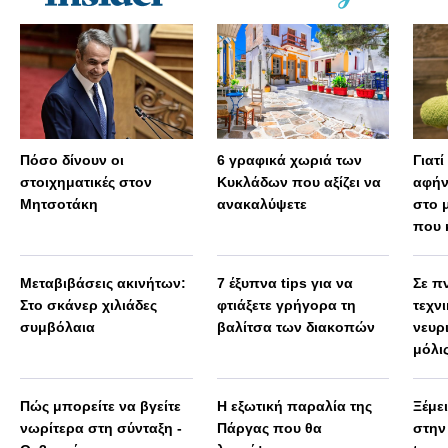
Πόσο δίνουν οι
6 γραφικά χωριά των
Γιατί
στοιχηματικές στον
Κυκλάδων που αξίζει να
αφήν
Μητσοτάκη
ανακαλύψετε
στο 
που 
Μεταβιβάσεις ακινήτων:
7 έξυπνα tips για να
Σε πν
Στο σκάνερ χιλιάδες
φτιάξετε γρήγορα τη
τεχν
συμβόλαια
βαλίτσα των διακοπών
νευρ
μόλις
πολύ
Πώς μπορείτε να βγείτε
Η εξωτική παραλία της
Ξέμε
νωρίτερα στη σύνταξη -
Πάργας που θα
στην