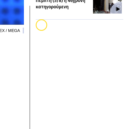
Πέμπτη (5/8) η 46χρονη
κατηγορούμενη
EX / MEGA