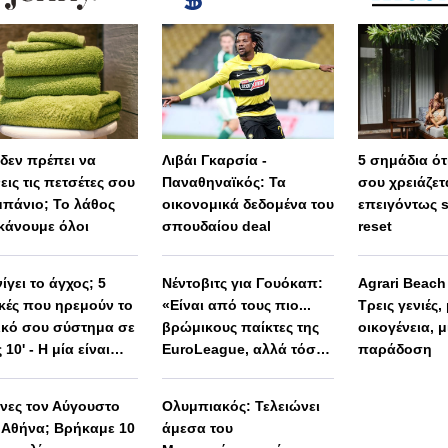
 δεν πρέπει να
Λιβάι Γκαρσία -
5 σημάδια ότι
εις τις πετσέτες σου
Παναθηναϊκός: Τα
σου χρειάζετ
μπάνιο; Το λάθος
οικονομικά δεδομένα του
επειγόντως 
κάνουμε όλοι
σπουδαίου deal
reset
ίγει το άγχος; 5
Νέντοβιτς για Γουόκαπ:
Agrari Beac
ικές που ηρεμούν το
«Είναι από τους πιο...
Τρεις γενιές,
ικό σου σύστημα σε
βρώμικους παίκτες της
οικογένεια, μ
 10' - Η μία είναι
EuroLeague, αλλά τόσο
παράδοση
 απλή
καλό παιδί!»
ινες τον Αύγουστο
Ολυμπιακός: Τελειώνει
 Αθήνα; Βρήκαμε 10
άμεσα του