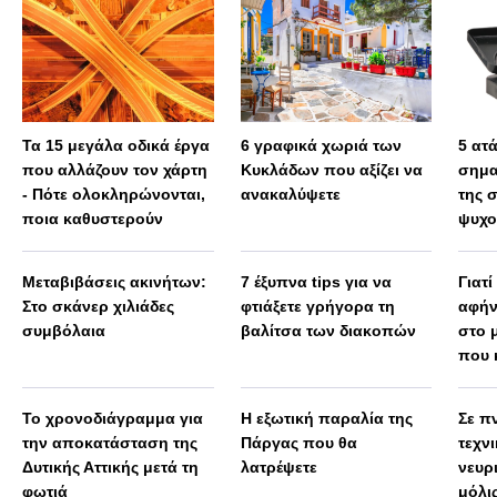
Τα 15 μεγάλα οδικά έργα
6 γραφικά χωριά των
5 ατ
που αλλάζουν τον χάρτη
Κυκλάδων που αξίζει να
σημα
- Πότε ολοκληρώνονται,
ανακαλύψετε
της 
ποια καθυστερούν
ψυχο
Μεταβιβάσεις ακινήτων:
7 έξυπνα tips για να
Γιατί
Στο σκάνερ χιλιάδες
φτιάξετε γρήγορα τη
αφήν
συμβόλαια
βαλίτσα των διακοπών
στο 
που 
Το χρονοδιάγραμμα για
Η εξωτική παραλία της
Σε πν
την αποκατάσταση της
Πάργας που θα
τεχν
Δυτικής Αττικής μετά τη
λατρέψετε
νευρ
φωτιά
μόλις