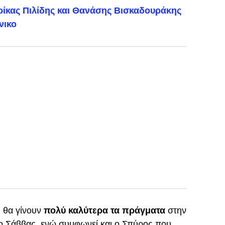
ωρίκας Πιλίδης και Θανάσης Βισκαδουράκης
νικο
,
θα γίνουν
πολύ καλύτερα τα πράγματα
στην
υ ο Σάββας, ενώ συμφωνεί και ο Σπύρος που