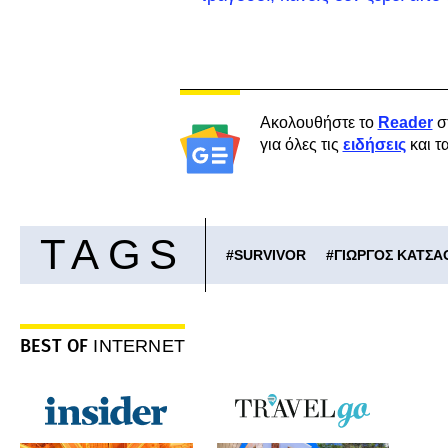
Ακολουθήστε το
Reader
σ
για όλες τις
ειδήσεις
και τ
TAGS
#
SURVIVOR
#
ΓΙΩΡΓΟΣ ΚΑΤΣΑ
BEST OF
INTERNET