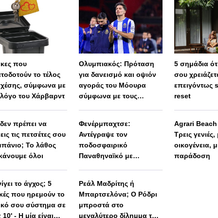
άκες που
Ολυμπιακός: Πρόταση
5 σημάδια ότι
τοδοτούν το τέλος
για δανεισμό και οψιόν
σου χρειάζετ
σχέσης, σύμφωνα με
αγοράς του Μόουρα
επειγόντως 
λόγο του Χάρβαρντ
σύμφωνα με τους
reset
Πορτογάλους
 δεν πρέπει να
Φενέρμπαχτσε:
Agrari Beac
εις τις πετσέτες σου
Αντέγραψε τον
Τρεις γενιές,
μπάνιο; Το λάθος
ποδοσφαιρικό
οικογένεια, μ
κάνουμε όλοι
Παναθηναϊκό με
παράδοση
Spiderman και Λιβάι
Γκαρσία!
ίγει το άγχος; 5
Ρεάλ Μαδρίτης ή
ικές που ηρεμούν το
Μπαρτσελόνα; Ο Ρόδρι
ικό σου σύστημα σε
μπροστά στο
 10' - Η μία είναι
μεγαλύτερο δίλημμα της