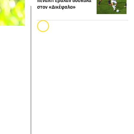
πέναλτι έβαλαν δύσκολα
στον «Δικέφαλο»