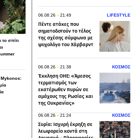
06.08.26
21:49
LIFESTYLE
Πέντε ατάκες που
σηματοδοτούν το τέλος
της σχέσης σύμφωνα με
 το σπίτι
ψυχολόγο του Χάρβαρντ
αι
summer
06.08.26
21:38
ΚΟΣΜΟΣ
Έκκληση ΟΗΕ: «Άμεσος
h Mykonos:
τερματισμός των
 μία
εκατέρωθεν πυρών σε
ία
αμάχους της Ρωσίας και
της Ουκρανίας»
06.08.26
21:24
ΚΟΣΜΟΣ
Συρία: Ισχυρή έκρηξη σε
λεωφορείο κοντά στη
Δαμασκό – Πληροφορίες