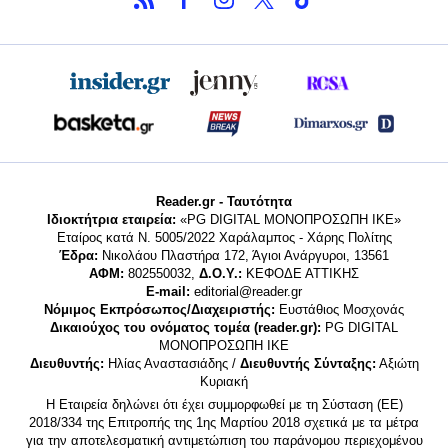
Reader.gr - Ταυτότητα
Ιδιοκτήτρια εταιρεία:
«PG DIGITAL MONΟΠΡΟΣΩΠΗ ΙΚΕ»
Εταίρος κατά Ν. 5005/2022 Χαράλαμπος - Χάρης Πολίτης
Έδρα:
Νικολάου Πλαστήρα 172, Άγιοι Ανάργυροι, 13561
ΑΦΜ:
802550032,
Δ.Ο.Υ.:
ΚΕΦΟΔΕ ΑΤΤΙΚΗΣ
E-mail:
editorial@reader.gr
Νόμιμος Εκπρόσωπος/Διαχειριστής:
Ευστάθιος Μοσχονάς
Δικαιούχος του ονόματος τομέα (reader.gr):
PG DIGITAL
MONΟΠΡΟΣΩΠΗ ΙΚΕ
Διευθυντής:
Ηλίας Αναστασιάδης /
Διευθυντής Σύνταξης:
Αξιώτη
Κυριακή
Η Εταιρεία δηλώνει ότι έχει συμμορφωθεί με τη Σύσταση (ΕΕ)
2018/334 της Επιτροπής της 1ης Μαρτίου 2018 σχετικά με τα μέτρα
για την αποτελεσματική αντιμετώπιση του παράνομου περιεχομένου